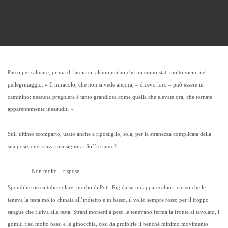
Passo per salutare, prima di lasciarci, alcuni malati che mi erano stati molto vicini nel
pellegrinaggio. « Il miracolo, che non si vede ancora, – dicevo loro – può essere in
cammino: nessuna preghiera è tanto grandiosa come quella che elevate ora, che tornate
apparentemente inesauditi ».
Sull’ultimo scomparto, usato anche a ripostiglio, sola, per la stranezza complicata della
sua posizione, stava una signora. Soffre tanto?
Non molto – rispose.
Spondilite ossea tubercolare, morbo di Pott. Rigida su un apparecchio ricurvo che le
teneva la testa molto chinata all’indietro e in basso, il volto sempre rosso per il troppo
sangue che fluiva alla testa. Strani morsetti a peso le tenevano ferma la fronte al tavolato, i
gomiti fissi molto bassi e le ginocchia, così da proibirle il benché minimo movimento.