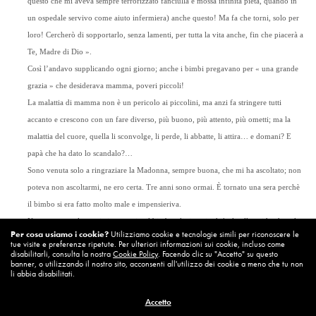
questo che mi aveva sempre terrorizzato fanciulla e mossa infinita pietà, quando in
un ospedale servivo come aiuto infermiera) anche questo! Ma fa che torni, solo per
loro! Cercherò di sopportarlo, senza lamenti, per tutta la vita anche, fin che piacerà a
Te, Madre di Dio ».
Così l’andavo supplicando ogni giorno; anche i bimbi pregavano per « una grande
grazia » che desiderava mamma, poveri piccoli!
La malattia di mamma non è un pericolo ai piccolini, ma anzi fa stringere tutti
accanto e crescono con un fare diverso, più buono, più attento, più ometti; ma la
malattia del cuore, quella li sconvolge, li perde, li abbatte, li attira… e domani? E
papà che ha dato lo scandalo?…
Sono venuta solo a ringraziare la Madonna, sempre buona, che mi ha ascoltato; non
poteva non ascoltarmi, ne ero certa. Tre anni sono ormai. È tornato una sera perchè
il bimbo si era fatto molto male e impensieriva.
Non so per quale grazia improvvisa il bimbo gli si avvinghiò al collo gridando nel
Per cosa usiamo i cookie?
Utilizziamo cookie e tecnologie simili per riconoscere le
delirio: « Papà non andare più via… Papà sta qui con me… ». Ci guardammo
tue visite e preferenze ripetute. Per ulteriori informazioni sui cookie, incluso come
disabilitarli, consulta la nostra
Cookie Policy
. Facendo clic su "Accetto" su questo
sorpresi: dunque il bimbo sapeva?… tremai! Lo vidi guardarlo disperso, inquieto…
banner, o utilizzando il nostro sito, acconsenti all'utilizzo dei cookie a meno che tu non
piangemmo assieme senza una parola nel riadagiare il bimbo e in quel movimento io
li abbia disabilitati.
sentì alla schiena una fitta, la prima, che mi strappò un sospiro… s’accorse anche
Accetto
lui… ma lui non sà ancora il perchè…