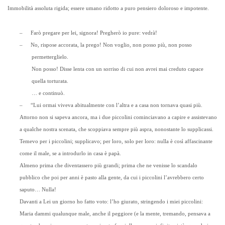
Immobilità assoluta rigida; essere umano ridotto a puro pensiero doloroso e impotente.
–
Farò pregare per lei, signora! Pregherò io pure: vedrà!
–
No, rispose accorata, la prego! Non voglio, non posso più, non posso
permetterglielo.
Non posso! Disse lenta con un sorriso di cui non avrei mai creduto capace
quella torturata.
… e continuò.
–
“Lui ormai viveva abitualmente con l’altra e a casa non tornava quasi più.
Attorno non si sapeva ancora, ma i due piccolini cominciavano a capire e assistevano
a qualche nostra scenata, che scoppiava sempre più aspra, nonostante lo supplicassi.
Temevo per i piccolini; supplicavo; per loro, solo per loro: nulla è così affascinante
come il male, se a introdurlo in casa è papà.
Almeno prima che diventassero più grandi; prima che ne venisse lo scandalo
pubblico che poi per anni è pasto alla gente, da cui i piccolini l’avrebbero certo
saputo… Nulla!
Davanti a Lei un giorno ho fatto voto: l’ho giurato, stringendo i miei piccolini:
Maria dammi qualunque male, anche il peggiore (e la mente, tremando, pensava a