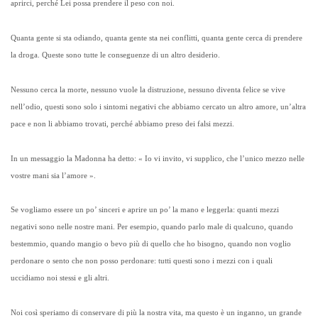
aprirci, perché Lei possa prendere il peso con noi.
Quanta gente si sta odiando, quanta gente sta nei conflitti, quanta gente cerca di prendere
la droga. Queste sono tutte le conseguenze di un altro desiderio.
Nessuno cerca la morte, nessuno vuole la distruzione, nessuno diventa felice se vive
nell’odio, questi sono solo i sintomi negativi che abbiamo cercato un altro amore, un’altra
pace e non li abbiamo trovati, perché abbiamo preso dei falsi mezzi.
In un messaggio la Madonna ha detto: « Io vi invito, vi supplico, che l’unico mezzo nelle
vostre mani sia l’amore ».
Se vogliamo essere un po’ sinceri e aprire un po’ la mano e leggerla: quanti mezzi
negativi sono nelle nostre mani. Per esempio, quando parlo male di qualcuno, quando
bestemmio, quando mangio o bevo più di quello che ho bisogno, quando non voglio
perdonare o sento che non posso perdonare: tutti questi sono i mezzi con i quali
uccidiamo noi stessi e gli altri.
Noi così speriamo di conservare di più la nostra vita, ma questo è un inganno, un grande