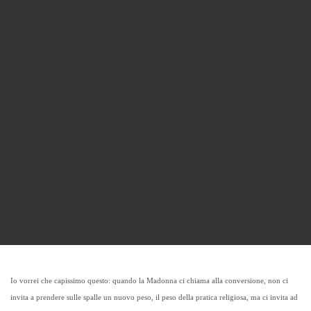
Io vorrei che capissimo questo: quando la Madonna ci chiama alla conversione, non ci
invita a prendere sulle spalle un nuovo peso, il peso della pratica religiosa, ma ci invita ad