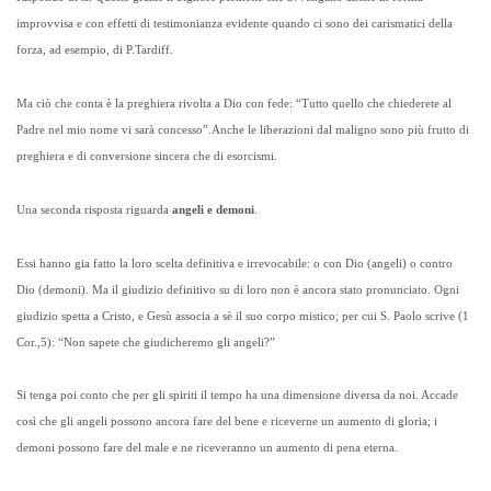
improvvisa e con effetti di testimonianza evidente quando ci sono dei carismatici della
forza, ad esempio, di P.Tardiff.
Ma ciò che conta è la preghiera rivolta a Dio con fede: “Tutto quello che chiederete al
Padre nel mio nome vi sarà concesso”.Anche le liberazioni dal maligno sono più frutto di
preghiera e di conversione sincera che di esorcismi.
Una seconda risposta riguarda
angeli e demoni
.
Essi hanno gia fatto la loro scelta definitiva e irrevocabile: o con Dio (angeli) o contro
Dio (demoni). Ma il giudizio definitivo su di loro non è ancora stato pronunciato. Ogni
giudizio spetta a Cristo, e Gesù associa a sè il suo corpo mistico; per cui S. Paolo scrive (1
Cor.,5): “Non sapete che giudicheremo gli angeli?”
Si tenga poi conto che per gli spiriti il tempo ha una dimensione diversa da noi. Accade
così che gli angeli possono ancora fare del bene e riceverne un aumento di gloria; i
demoni possono fare del male e ne riceveranno un aumento di pena eterna.