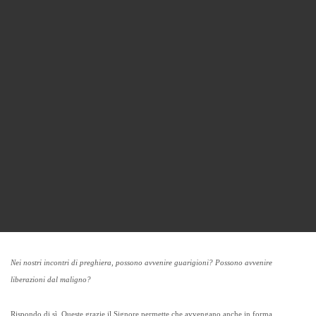
Nei nostri incontri di preghiera, possono avvenire guarigioni? Possono avvenire
liberazioni dal maligno?
Rispondo di sì. Queste grazie il Signore permette che avvengano anche in forma