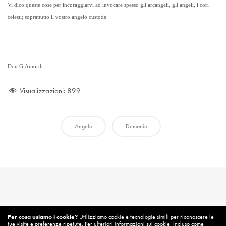
Vi dico queste cose per incoraggiarvi ad invocare spesso gli arcangeli, gli angeli, i cori
celesti; soprattutto il vostro angelo custode.
Don G.Amorth
Visualizzazioni:
899
Angelo
Demonio
Per cosa usiamo i cookie?
Utilizziamo cookie e tecnologie simili per riconoscere le
tue visite e preferenze ripetute. Per ulteriori informazioni sui cookie, incluso come