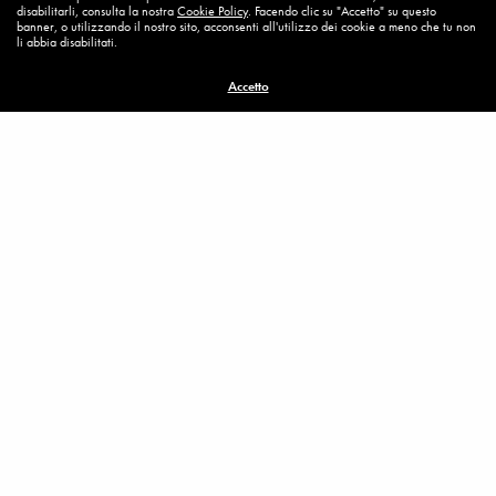
disabilitarli, consulta la nostra
Cookie Policy
. Facendo clic su "Accetto" su questo
banner, o utilizzando il nostro sito, acconsenti all'utilizzo dei cookie a meno che tu non
li abbia disabilitati.
Accetto
Related News