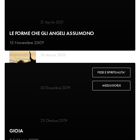
MESSAGGI SPEI
Il Signore conta i miei passi
21 Aprile 2021
LE FORME CHE GLI ANGELI ASSUMONO
15 Novembre 2009
SOCIETA'
Vuole dividerci dal nostro creatore
24 Marzo 2020
FEDE E SPIRITUALITA'
MESSAGGI SPEI
,
La mangiatoia
MEDJUGORJE
30 Dicembre 2019
MISSION
Paradiso indifeso
25 Ottobre 2019
GIOIA
8 Febbraio 2009