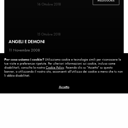
MEDJUGORJE
16 Ottobre 2018
SOCIETA'
Un’Italia vera
15 Ottobre 2018
ANGELI E DEMONI
11 Novembre 2008
DIARIO DI BORDO
La vita vince sempre
Per cosa usiamo i cookie?
Utilizziamo cookie e tecnologie simili per riconoscere le
tue visite e preferenze ripetute. Per ulteriori informazioni sui cookie, incluso come
8 Ottobre 2018
disabilitarli, consulta la nostra
Cookie Policy
. Facendo clic su "Accetto" su questo
banner, o utilizzando il nostro sito, acconsenti all'utilizzo dei cookie a meno che tu non
li abbia disabilitati.
MISSION
Accetto
Per cambiare ci vuole coraggio
8 Ottobre 2018