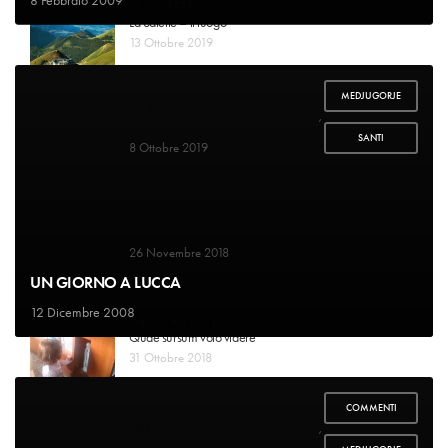
LA SALETTE
La Salette – il luogo
13 Ottobre 2019
MEDJUGORJE
LA SALETTE
,
Guarigione di mademoiselle Marie-Pierrette Gagniard
SANTI
8 Ottobre 2019
MEDJUGORJE
Voglio raccontare la mia storia
26 Novembre 2018
UN GIORNO A LUCCA
12 Dicembre 2008
MESSAGGI SPEI – 2018
Quae sursum volo videre
31 Ottobre 2018
COMMENTI
LIBRI
,
Un bel cambiamento