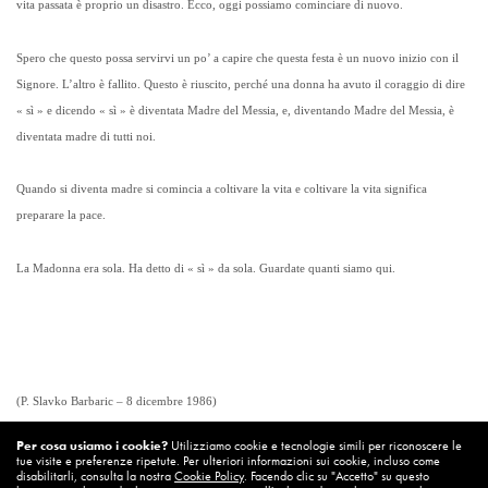
vita passata è proprio un disastro. Ecco, oggi possiamo cominciare di nuovo.
Spero che questo possa servirvi un po’ a capire che questa festa è un nuovo inizio con il
Signore. L’altro è fallito. Questo è riuscito, perché una donna ha avuto il coraggio di dire
« sì » e dicendo « sì » è diventata Madre del Messia, e, diventando Madre del Messia, è
diventata madre di tutti noi.
Quando si diventa madre si comincia a coltivare la vita e coltivare la vita significa
preparare la pace.
La Madonna era sola. Ha detto di « sì » da sola. Guardate quanti siamo qui.
(P. Slavko Barbaric – 8 dicembre 1986)
Per cosa usiamo i cookie?
Utilizziamo cookie e tecnologie simili per riconoscere le
Visualizzazioni:
737
tue visite e preferenze ripetute. Per ulteriori informazioni sui cookie, incluso come
disabilitarli, consulta la nostra
Cookie Policy
. Facendo clic su "Accetto" su questo