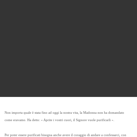
Non importa quale è stata fino ad oggi la nostra vita, la Madonna non ha domandato
come eravamo. Ha detto: « Aprite i vostri cuori, il Signore vuole purificarli ».
Per poter essere purificati bisogna anche avere il coraggio di andare a confessarci, con