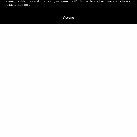
banner, o utilizzando il nostro sito, acconsenti all'utilizzo dei cookie a meno che tu non
li abbia disabilitati.
Compassione
Madonna
Pietà
Accetto
Related News