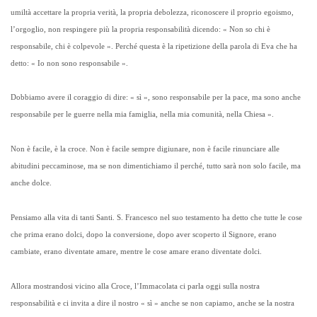
umiltà accettare la propria verità, la propria debolezza, riconoscere il proprio egoismo,
l’orgoglio, non respingere più la propria responsabilità dicendo: « Non so chi è
responsabile, chi è colpevole ». Perché questa è la ripetizione della parola di Eva che ha
detto: « Io non sono responsabile ».
Dobbiamo avere il coraggio di dire: « sì », sono responsabile per la pace, ma sono anche
responsabile per le guerre nella mia famiglia, nella mia comunità, nella Chiesa ».
Non è facile, è la croce. Non è facile sempre digiunare, non è facile rinunciare alle
abitudini peccaminose, ma se non dimentichiamo il perché, tutto sarà non solo facile, ma
anche dolce.
Pensiamo alla vita di tanti Santi. S. Francesco nel suo testamento ha detto che tutte le cose
che prima erano dolci, dopo la conversione, dopo aver scoperto il Signore, erano
cambiate, erano diventate amare, mentre le cose amare erano diventate dolci.
Allora mostrandosi vicino alla Croce, l’Immacolata ci parla oggi sulla nostra
responsabilità e ci invita a dire il nostro « sì » anche se non capiamo, anche se la nostra