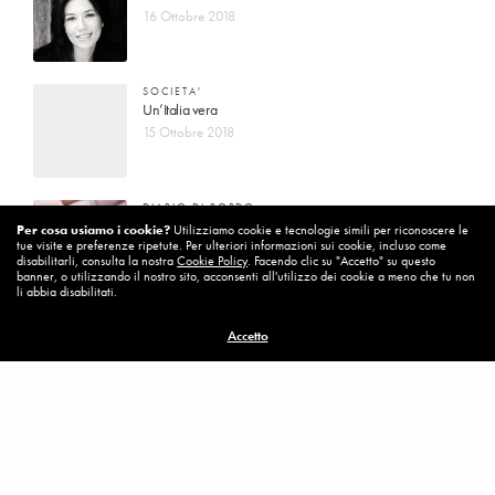
16 Ottobre 2018
SOCIETA'
Un’Italia vera
15 Ottobre 2018
DIARIO DI BORDO
La vita vince sempre
Per cosa usiamo i cookie?
Utilizziamo cookie e tecnologie simili per riconoscere le
tue visite e preferenze ripetute. Per ulteriori informazioni sui cookie, incluso come
8 Ottobre 2018
disabilitarli, consulta la nostra
Cookie Policy
. Facendo clic su "Accetto" su questo
banner, o utilizzando il nostro sito, acconsenti all'utilizzo dei cookie a meno che tu non
li abbia disabilitati.
MISSION
Accetto
Per cambiare ci vuole coraggio
8 Ottobre 2018