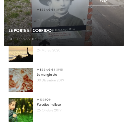
ZARO
MESSAGGI SPEI
Il Signore conta i miei passi
21 Aprile 2021
LE PORTE E I CORRIDOI
31 Gennaio 2015
SOCIETA'
Vuole dividerci dal nostro creatore
24 Marzo 2020
MESSAGGI SPEI
La mangiatoia
30 Dicembre 2019
MISSION
Paradiso indifeso
25 Ottobre 2019