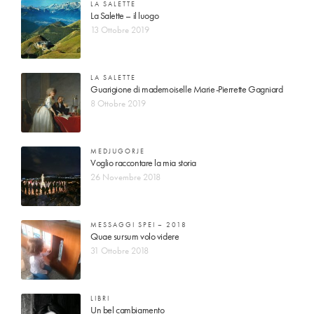
LA SALETTE
La Salette – il luogo
13 Ottobre 2019
LA SALETTE
Guarigione di mademoiselle Marie-Pierrette Gagniard
8 Ottobre 2019
MEDJUGORJE
Voglio raccontare la mia storia
26 Novembre 2018
MESSAGGI SPEI – 2018
Quae sursum volo videre
31 Ottobre 2018
LIBRI
Un bel cambiamento