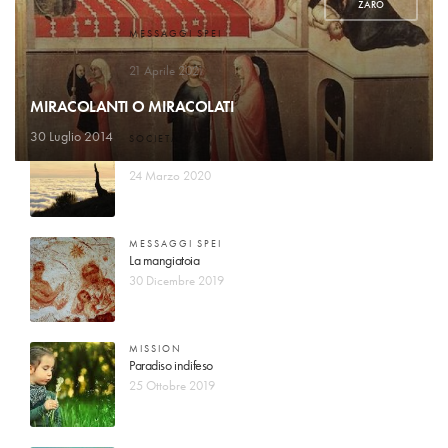
ZARO
MESSAGGI SPEI
Il Signore conta i miei passi
21 Aprile 2021
MIRACOLANTI O MIRACOLATI
30 Luglio 2014
SOCIETA'
Vuole dividerci dal nostro creatore
24 Marzo 2020
MESSAGGI SPEI
La mangiatoia
30 Dicembre 2019
MISSION
Paradiso indifeso
25 Ottobre 2019