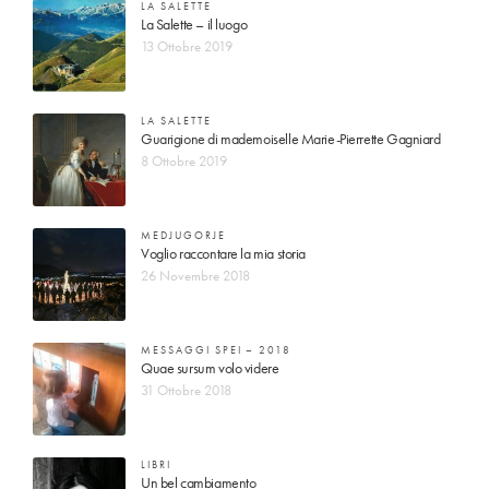
LA SALETTE
La Salette – il luogo
13 Ottobre 2019
LA SALETTE
Guarigione di mademoiselle Marie-Pierrette Gagniard
8 Ottobre 2019
MEDJUGORJE
Voglio raccontare la mia storia
26 Novembre 2018
MESSAGGI SPEI – 2018
Quae sursum volo videre
31 Ottobre 2018
LIBRI
Un bel cambiamento