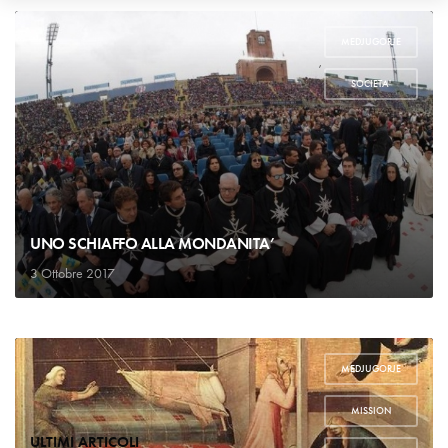
MEDJUGORJE
,
SOCIETA'
UNO SCHIAFFO ALLA MONDANITA’
3 Ottobre 2017
MEDJUGORJE
,
MISSION
,
ULTIMI ARTICOLI