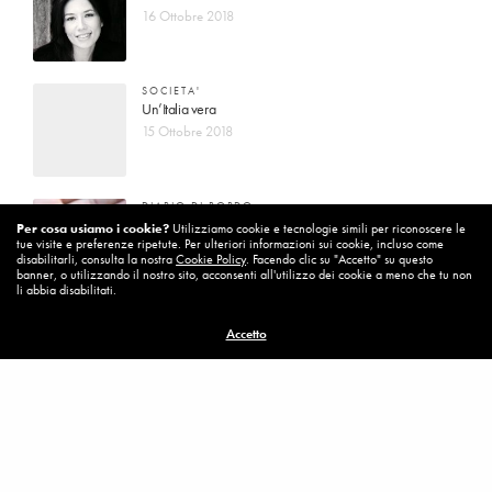
16 Ottobre 2018
SOCIETA'
Un’Italia vera
15 Ottobre 2018
DIARIO DI BORDO
La vita vince sempre
Per cosa usiamo i cookie?
Utilizziamo cookie e tecnologie simili per riconoscere le
tue visite e preferenze ripetute. Per ulteriori informazioni sui cookie, incluso come
8 Ottobre 2018
disabilitarli, consulta la nostra
Cookie Policy
. Facendo clic su "Accetto" su questo
banner, o utilizzando il nostro sito, acconsenti all'utilizzo dei cookie a meno che tu non
li abbia disabilitati.
MISSION
Accetto
Per cambiare ci vuole coraggio
8 Ottobre 2018