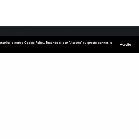
consulta la nostra
Cookie Policy
. Facendo clic su "Accetto" su questo banner, o
Accetto
POST SUCCESSIVO (P)
Il primo passo