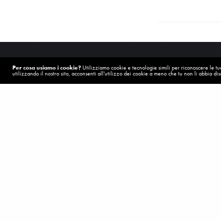
Per cosa usiamo i cookie?
Utilizziamo cookie e tecnologie simili per riconoscere le tue 
utilizzando il nostro sito, acconsenti all'utilizzo dei cookie a meno che tu non li abbia disa
POST PRECEDENTE (P)
Due occhi di bambina