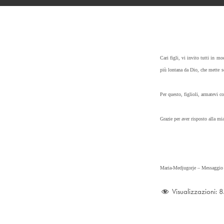
Cari figli, vi invito tutti in mo
più lontana da Dio, che mette s
Per questo, figlioli, armatevi c
Grazie per aver risposto alla mi
Maria-Medjugorje –
Messaggio 
Visualizzazioni:
8