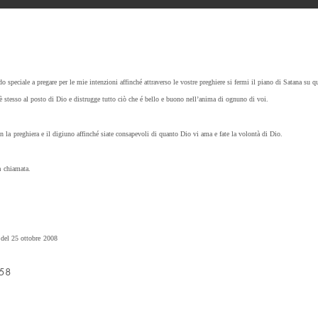
do speciale a pregare per le mie intenzioni affinché attraverso le vostre preghiere si fermi il piano di Satana su q
è stesso al posto di Dio e distrugge tutto ciò che é bello e buono nell’anima di ognuno di voi.
on la preghiera e il digiuno affinché siate consapevoli di quanto Dio vi ama e fate la volontà di Dio.
a chiamata.
del 25 ottobre 2008
58