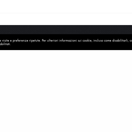
visite e preferenze ripetute. Per ulteriori informazioni sui cookie, incluso come disabilitarli, 
bilitati.
MISSION
PRIVACY
COOKIE
CONTATTI
© 2022 Credere nel Cambiamento. Tutti i diritti riservati.