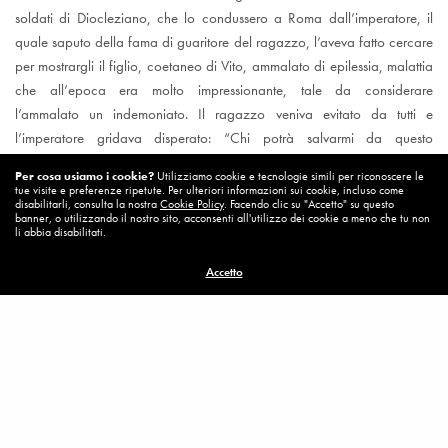
soldati di Diocleziano, che lo condussero a Roma dall’imperatore, il
quale saputo della fama di guaritore del ragazzo, l’aveva fatto cercare
per mostrargli il figlio, coetaneo di Vito, ammalato di epilessia, malattia
che all’epoca era molto impressionante, tale da considerare
l’ammalato un indemoniato. Il ragazzo veniva evitato da tutti e
l’imperatore gridava disperato: “Chi potrà salvarmi da questo
demonio?” Quando Vito vide il ragazzo gli si avvicinò e lo toccò. Poi
Per cosa usiamo i cookie?
Utilizziamo cookie e tecnologie simili per riconoscere le
gli disse: “Io ho un amico per te”. E il ragazzo smise di rantolare, si
tue visite e preferenze ripetute. Per ulteriori informazioni sui cookie, incluso come
disabilitarli, consulta la nostra
Cookie Policy
. Facendo clic su "Accetto" su questo
alzò in piedi e lo abbracciò. Infatti non era più solo ora.
banner, o utilizzando il nostro sito, acconsenti all'utilizzo dei cookie a meno che tu non
li abbia disabilitati.
Visualizzazioni:
1.016
Accetto
Epilessia
SVito