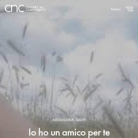
Menu
Close
MEDJUGORJE
,
SANTI
Io ho un amico per te