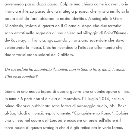
avvenendo passo dopo passo. Colpire una chiesa come è avvenuto in
Francia è il terzo passo di una strategia precisa, che mira a instillarci la
paura così da farci abiurare la nostra identità». A spiegarlo è Gian
Micalessin, inviato di guerra de Il Giornale, dopo che due terroristi
sono entrati nella sagrestia di una chiesa nel villaggio di Saint’Etienne-
du-Rouvray, in Francia, sgozzando un anziano sacerdote che stava
celebrando la messa. L’Isis ha rivendicato l’attacco affermando che i
due terroristi erano soldati del Califfato.
Un sacerdote ha incontrato il martirio non in Siria o Iraq, ma in Francia.
Che cosa cambia?
Siamo in una nuova tappa di questa guerra che ci contrappone all’Isis.
In tutto ciò però non vi è nulla di imprevisto. L’1 luglio 2014, nel suo
primo discorso pubblicato sotto forma di messaggio audio, Abu Bakr
al-Baghdadi annunciò esplicitamente: “Conquisteremo Roma”. Colpire
una chiesa nel cuore dell’Europa e uccidere un prete sull’altare è il
terzo passo di questa strategia che si è già articolata in varie forme.