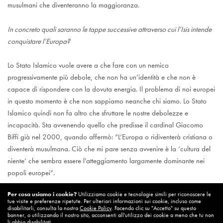
musulmani che diventeranno la maggioranza.
In concreto quali saranno le tappe successive attraverso cui l’Isis intende
conquistare l’Europa?
Lo Stato Islamico vuole avere a che fare con un nemico
progressivamente più debole, che non ha un’identità e che non è
capace di rispondere con la dovuta energia. Il problema di noi europei
in questo momento è che non sappiamo neanche chi siamo. Lo Stato
Islamico quindi non fa altro che sfruttare le nostre debolezze e
incapacità. Sta avvenendo quello che predisse il cardinal Giacomo
Biffi già nel 2000, quando affermò: “L’Europa o ridiventerà cristiana o
diventerà musulmana. Ciò che mi pare senza avvenire è la ‘cultura del
niente’ che sembra essere l’atteggiamento largamente dominante nei
popoli europei”.
Per cosa usiamo i cookie?
Utilizziamo cookie e tecnologie simili per riconoscere le
tue visite e preferenze ripetute. Per ulteriori informazioni sui cookie, incluso come
disabilitarli, consulta la nostra
Cookie Policy
. Facendo clic su "Accetto" su questo
banner, o utilizzando il nostro sito, acconsenti all'utilizzo dei cookie a meno che tu non
Tratto da IL TIMONE – MARTEDÌ, 02 AGOSTO 2016 – GIAN
li abbia disabilitati.