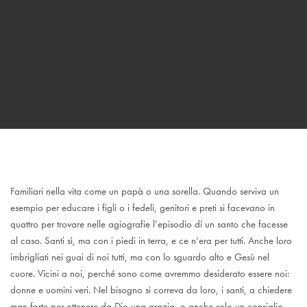
Familiari nella vita come un papà o una sorella. Quando serviva un
esempio per educare i figli o i fedeli, genitori e preti si facevano in
quattro per trovare nelle agiografie l’episodio di un santo che facesse
al caso. Santi sì, ma con i piedi in terra, e ce n’era per tutti. Anche loro
imbrigliati nei guai di noi tutti, ma con lo sguardo alto e Gesù nel
cuore. Vicini a noi, perché sono come avremmo desiderato essere noi:
donne e uomini veri. Nel bisogno si correva da loro, i santi, a chiedere
man forte per ottenere da Dio una grazia, o anche solo un consiglio,