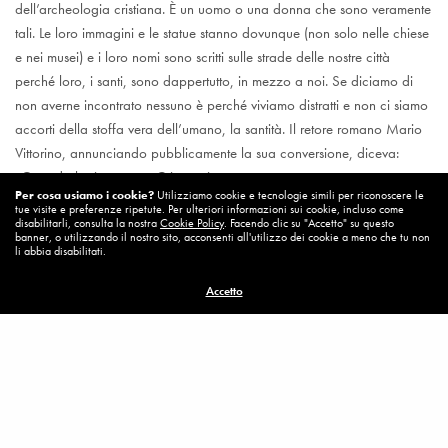
dell’archeologia cristiana. È un uomo o una donna che sono veramente
tali. Le loro immagini e le statue stanno dovunque (non solo nelle chiese
e nei musei) e i loro nomi sono scritti sulle strade delle nostre città
perché loro, i santi, sono dappertutto, in mezzo a noi. Se diciamo di
non averne incontrato nessuno è perché viviamo distratti e non ci siamo
accorti della stoffa vera dell’umano, la santità. Il retore romano Mario
Vittorino, annunciando pubblicamente la sua conversione, diceva:
«Quando ho incontrato Cristo, mi sono scoperto uomo».
Per cosa usiamo i cookie?
Utilizziamo cookie e tecnologie simili per riconoscere le
tue visite e preferenze ripetute. Per ulteriori informazioni sui cookie, incluso come
disabilitarli, consulta la nostra
Cookie Policy
. Facendo clic su "Accetto" su questo
In tempi di crisi, poi, parlare di santità appare come un lusso che non
banner, o utilizzando il nostro sito, acconsenti all'utilizzo dei cookie a meno che tu non
ci possiamo permettere. Presi come siamo dal tenere insieme la carretta
li abbia disabilitati.
del lavoro e della casa, abbiamo tirato i remi in barca e ci lasciamo
Accetto
portare dalle correnti, dove tira il vento, navigando a vista e sotto
costa, senza prendere mai troppo il largo. Nulla sembra essere così
lontano dal nostro orizzonte come la possibilità di cambiare rotta.
La santità è la grande opportunità perché, cambiando sé stesso, l’uomo
non resti prigioniero delle circostanze della vita che non può scegliere
né modificare. E questo accade solo lasciandosi cambiare da un Altro.