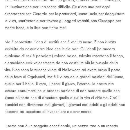
un’illuminazione per una scelta difficile. Ce n’era uno per ogni
circostanza: san Gerardo per le partorienti, santa Lucia per riacquistare
la vista, sant’Antonio per trovare gli oggetti smarriti, san Giuseppe per
morire bene, e la lista non finiva mai.
Ma è soprattutto l’idea di santità che è venuta meno. E non è stata
sostituita da nessun’altra idea che le sia pari. Gli ideali (se ancora
qualcuno di essi è popolare) volano basso, talvolta rasentano il fango,
e cambiano così velocemente da non costituire più la bussola della
vita. Non sono le zucche vuote di Halloween ad avere preso il posto
della festa di Ognissanti, ma è il vuoto delle grandi passioni dell’uomo,
quelle per il bello, il vero, il bene, il giusto, l’eterno. La nostra vita
sembra consumarsi nella preoccupazione di non perdere quello che
siamo piuttosto che di diventare quello a cui la vita ci chiama. Così i
bambini non diventano mai giovani, i giovani mai adulti e gli adulti non
riescono ad accettare di invecchiare e dover morire.
Il santo non è un soggetto eccezionale, un pezzo raro o un reperto