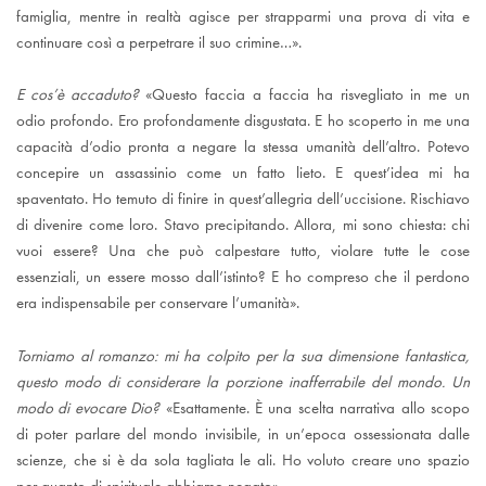
famiglia, mentre in realtà agisce per strapparmi una prova di vita e
continuare così a perpetrare il suo crimine…».
E cos’è accaduto?
«Questo faccia a faccia ha risvegliato in me un
odio profondo. Ero profondamente disgustata. E ho scoperto in me una
capacità d’odio pronta a negare la stessa umanità dell’altro. Potevo
concepire un assassinio come un fatto lieto. E quest’idea mi ha
spaventato. Ho temuto di finire in quest’allegria dell’uccisione. Rischiavo
di divenire come loro. Stavo precipitando. Allora, mi sono chiesta: chi
vuoi essere? Una che può calpestare tutto, violare tutte le cose
essenziali, un essere mosso dall’istinto? E ho compreso che il perdono
era indispensabile per conservare l’umanità».
Torniamo al romanzo: mi ha colpito per la sua dimensione fantastica,
questo modo di considerare la porzione inafferrabile del mondo. Un
modo di evocare Dio?
«Esattamente. È una scelta narrativa allo scopo
di poter parlare del mondo invisibile, in un’epoca ossessionata dalle
scienze, che si è da sola tagliata le ali. Ho voluto creare uno spazio