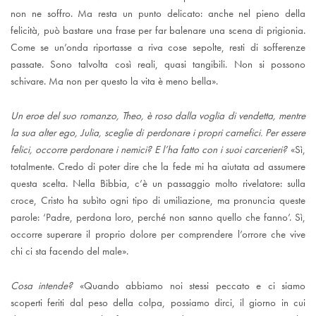
non ne soffro. Ma resta un punto delicato: anche nel pieno della
felicità, può bastare una frase per far balenare una scena di prigionia.
Come se un’onda riportasse a riva cose sepolte, resti di sofferenze
passate. Sono talvolta così reali, quasi tangibili. Non si possono
schivare. Ma non per questo la vita è meno bella».
Un eroe del suo romanzo, Theo, è roso dalla voglia di vendetta, mentre
la sua alter ego, Julia, sceglie di perdonare i propri carnefici. Per essere
felici, occorre perdonare i nemici? E l’ha fatto con i suoi carcerieri?
«Sì,
totalmente. Credo di poter dire che la fede mi ha aiutata ad assumere
questa scelta. Nella Bibbia, c’è un passaggio molto rivelatore: sulla
croce, Cristo ha subìto ogni tipo di umiliazione, ma pronuncia queste
parole: ‘Padre, perdona loro, perché non sanno quello che fanno’. Sì,
occorre superare il proprio dolore per comprendere l’orrore che vive
chi ci sta facendo del male».
Cosa intende?
«Quando abbiamo noi stessi peccato e ci siamo
scoperti feriti dal peso della colpa, possiamo dirci, il giorno in cui