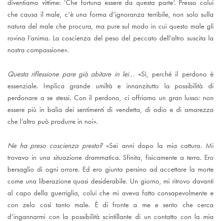
diventiamo vittime: ‘Che fortuna essere da questa parte’. Presso colui
che causa il male, c’è una forma d’ignoranza terribile, non solo sulla
natura del male che procura, ma pure sul modo in cui questo male gli
rovina l’anima. La coscienza del peso del peccato dell’altro suscita la
nostra compassione».
Questa riflessione pare già abitare in lei…
«Sì, perché il perdono è
essenziale. Implica grande umiltà e innanzitutto la possibilità di
perdonare a se stessi. Con il perdono, ci offriamo un gran lusso: non
essere più in balia dei sentimenti di vendetta, di odio e di amarezza
che l’altro può produrre in noi».
Ne ha preso coscienza presto?
«Sei anni dopo la mia cattura. Mi
trovavo in una situazione drammatica. Sfinita, fisicamente a terra. Ero
bersaglio di ogni orrore. Ed ero giunta persino ad accettare la morte
come una liberazione quasi desiderabile. Un giorno, mi ritrovo davanti
al capo della guerriglia, colui che mi aveva fatto consapevolmente e
con zelo così tanto male. È di fronte a me e sento che cerca
d’ingannarmi con la possibilità scintillante di un contatto con la mia