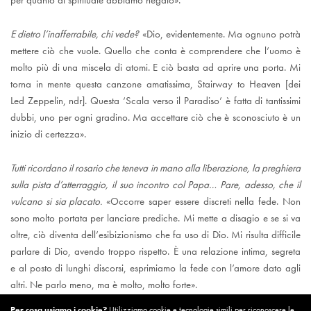
per quanto di spirituale abbiamo negato».
E dietro l’inafferrabile, chi vede?
«Dio, evidentemente. Ma ognuno potrà
mettere ciò che vuole. Quello che conta è comprendere che l’uomo è
molto più di una miscela di atomi. E ciò basta ad aprire una porta. Mi
torna in mente questa canzone amatissima, Stairway to Heaven [dei
Led Zeppelin, ndr]. Questa ‘Scala verso il Paradiso’ è fatta di tantissimi
dubbi, uno per ogni gradino. Ma accettare ciò che è sconosciuto è un
inizio di certezza».
Tutti ricordano il rosario che teneva in mano alla liberazione, la preghiera
sulla pista d’atterraggio, il suo incontro col Papa… Pare, adesso, che il
vulcano si sia placato.
«Occorre saper essere discreti nella fede. Non
sono molto portata per lanciare prediche. Mi mette a disagio e se si va
oltre, ciò diventa dell’esibizionismo che fa uso di Dio. Mi risulta difficile
parlare di Dio, avendo troppo rispetto. È una relazione intima, segreta
e al posto di lunghi discorsi, esprimiamo la fede con l’amore dato agli
altri. Ne parlo meno, ma è molto, molto forte».
Per cosa usiamo i cookie?
Utilizziamo cookie e tecnologie simili per riconoscere le