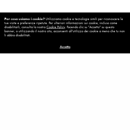
Per cosa usiamo i cookie?
Utilizziamo cookie e tecnologie simili per riconoscere le
tue visite e preferenze ripetute. Per ulteriori informazioni sui cookie, incluso come
Gv15, 17-23 e 16,1-3
disabilitarli, consulta la nostra
Cookie Policy
. Facendo clic su "Accetto" su questo
banner, o utilizzando il nostro sito, acconsenti all'utilizzo dei cookie a meno che tu non
li abbia disabilitati.
Visualizzazioni:
1.054
Accetto
MISSION
PRIVACY
COOKIE
CONTATTI