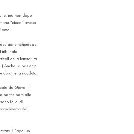
ssione, ma non dopo
timone “cieco” avesse
 Roma.
decisione richiedesse
l tribunale
coli della letteratura
 (…) Anche La paziente
le durante la ricaduta.
ficata da Giovanni
a partecipare alla
rano felici di
conoscimento del
ntrato il Papa: un