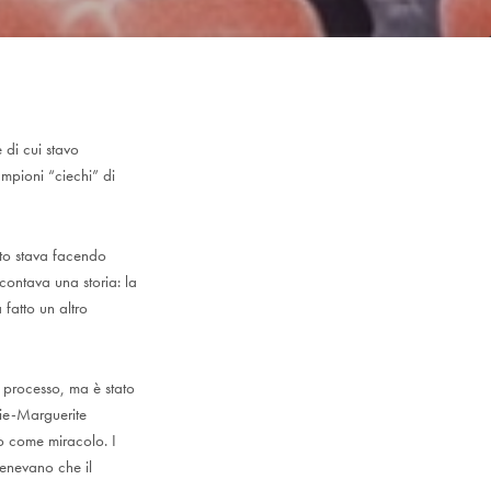
 di cui stavo
mpioni “ciechi” di
tto stava facendo
contava una storia: la
fatto un altro
n processo, ma è stato
ie-Marguerite
o come miracolo. I
tenevano che il