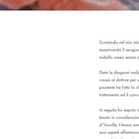
Scrutando nel mio mic
esaminando il sangue 
midollo osseo senza c
Data la diagnosi mali
causa al dottore per u
paziente ha fatto la c
trattamento ed il canc
In seguito ho saputo c
tenuto in considerazi
d’Youville. Nessun sa
suoi esperti affermav