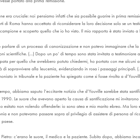
vesse portato alla prima remissione.
ione era cruciale: noi pensiamo infatti che sia possibile guarire in prima remi
rti di Roma hanno accettato di riconsiderare la loro decisione solo se un tes
 campione e scoperto quello che io ho visto. Il mio rapporto è stato inviato a
 parlare di un processo di canonizzazione e non potevo immaginare che la 
oni scientifiche. (…) Dopo un po’ di tempo sono stata invitata a testimoniare a
pata per quello che avrebbero potuto chiedermi, ho portato con me alcuni arti
tà di sopravvivere alla leucemia, evidenziando in rosa i passaggi principali.
moniato in tribunale e la paziente ha spiegato come si fosse rivolta a d’Youvil
tempo, abbiamo saputo l’eccitante notizia che d’Youville sarebbe stata santi
e 1990. Le suore che avevano aperto la causa di santificazione mi invitarono 
 ho esitato non volendo offenderle: io sono atea e mio marito ebreo. Ma loro e
onia e non potevamo passare sopra al privilegio di assistere di persona al ri
o paese.
 Pietro: c’erano le suore, il medico e la paziente. Subito dopo, abbiamo inco