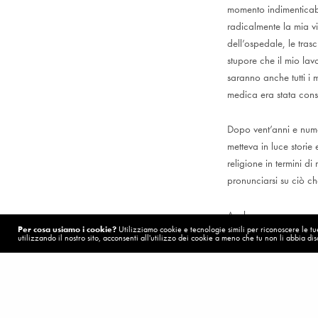
momento indimenticabi
radicalmente la mia vi
dell’ospedale, le tras
stupore che il mio lav
saranno anche tutti i 
medica era stata cons
Dopo vent’anni e numer
metteva in luce storie
religione in termini d
pronunciarsi su ciò c
Anche se sono ancora 
Per cosa usiamo i cookie?
Utilizziamo cookie e tecnologie simili per riconoscere le tue 
alcuna spiegazione sc
utilizzando il nostro sito, acconsenti all'utilizzo dei cookie a meno che tu non li abbia disa
mieloide acuta e io no
POST PRECEDENTE (P)
Tratto da: Jacalyn Duf
Una notevole esplosione di energia