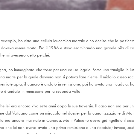
roscopio, ho visto una cellula leucemica mortale e ho deciso che la paziente
doveva essere morta. Era il 1986 e stavo esaminando una grande pila di ca
he mi avessero detto perché.
gna, ho immaginato che fosse per una causa legale. Forse una famiglia in lu
na morte per la quale davvero non si poteva fare niente. Il midollo osseo rac
hemioterapia, il cancro è andato in remissione, poi ha avuto una ricaduta, ha 
ro è andato in remissione per la seconda volta.
he lei era ancora viva sette anni dopo le sue traversie. Il caso non era per u
one dal Vaticano come un miracolo nel dossier per la canonizzazione di Mar
nto era ancora mai nato in Canada. Ma il Vaticano aveva già rigettato il cas
ano che lei non aveva avuto una prima remissione e una ricaduta; invece, sos