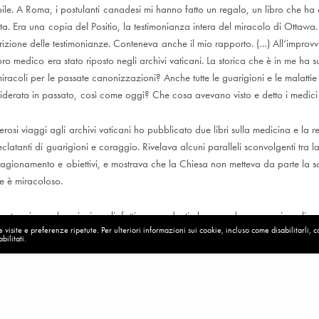
le. A Roma, i postulanti canadesi mi hanno fatto un regalo, un libro che ha
ta. Era una copia del Positio, la testimonianza intera del miracolo di Ottawa.
crizione delle testimonianze. Conteneva anche il mio rapporto. (…) All’improvv
oro medico era stato riposto negli archivi vaticani. La storica che è in me ha s
miracoli per le passate canonizzazioni? Anche tutte le guarigioni e le malatti
iderata in passato, così come oggi? Che cosa avevano visto e detto i medici
osi viaggi agli archivi vaticani ho pubblicato due libri sulla medicina e la re
 eclatanti di guarigioni e coraggio. Rivelava alcuni paralleli sconvolgenti tra l
i ragionamento e obiettivi, e mostrava che la Chiesa non metteva da parte la 
he è miracoloso.
atea, io credo nei miracoli, fatti sorprendenti che accadono e per i quali no
visite e preferenze ripetute. Per ulteriori informazioni sui cookie, incluso come disabilitarli, 
ientifica. Quella prima paziente è ancora viva 30 anni dopo essere stata to
bilitati.
n sono in grado di spiegare perché. Lei invece sì.
fin: «Io, scienziata atea, credo nei miracoli» | Tempi.it