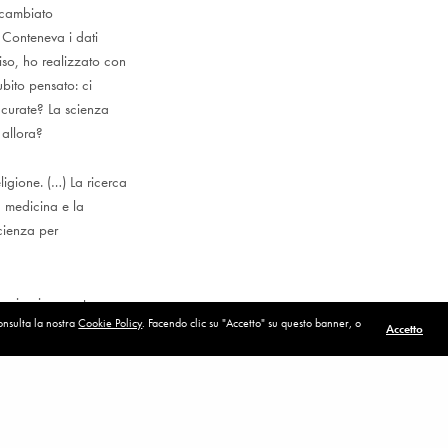
 cambiato
 Conteneva i dati
iso, ho realizzato con
ubito pensato: ci
e curate? La scienza
 allora?
ligione. (…) La ricerca
a medicina e la
scienza per
n riusciamo a trovare
consulta la nostra
Cookie Policy
. Facendo clic su "Accetto" su questo banner, o
ccata dalla leucemia
Accetto
POST SUCCESSIVO (P)
Paura di osare