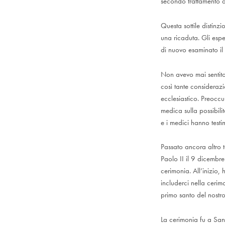
secondo trattamento a
Questa sottile distinz
una ricaduta. Gli espe
di nuovo esaminato il
Non avevo mai sentito
così tante considerazi
ecclesiastico. Preoccu
medica sulla possibili
e i medici hanno testi
Passato ancora altro 
Paolo II il 9 dicembr
cerimonia. All’inizio,
includerci nella cerim
primo santo del nostr
La cerimonia fu a San