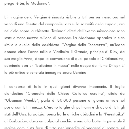
prega: è Lei, la Madonna”.
L’immagine della Vergine è rimasta visibile a tutti per un mese, ora nel
vano di una finestra del campanile, ora sulla sommità della cupola, ora
nel cielo sopra la chiesetta. Testimoni diretti dell’evento miracoloso sono
state almeno mezzo milione di persone. La Madonna appariva in tutto
simile a quella della cosiddetta “Vergine della Tenerezza”, un’icona
donata circa l’anno mille a Vladimiro il Grande, principe di Kiev, da
sua moglie Anna, dopo la conversione di quel popolo al Cristianesimo,
culminata con un “battesimo in massa” nelle acque del fiume Dniepr. E’
la più antica e venerata immagine sacra Ucraina.
Il concorso di folla in quei giorni divenne imponente. Il foglio
clandestino “Cronache della Chiesa Cattolica ucraina”, citato da
“Ukrainian Weekly”, parla di 80.000 persone al giorno arrivate sul
posto con tutti i mezzi. C’erano targhe di pulmann e di auto di tutti gli
stati dell’Urss. La polizia, presa fra le antiche abitudini e la “Perestroika”
di Gorbaciov, dava un colpo al cerchio e uno alla botte. In generale il
regime comunista fece di tutto per impedire ai veggenti di sostare sul