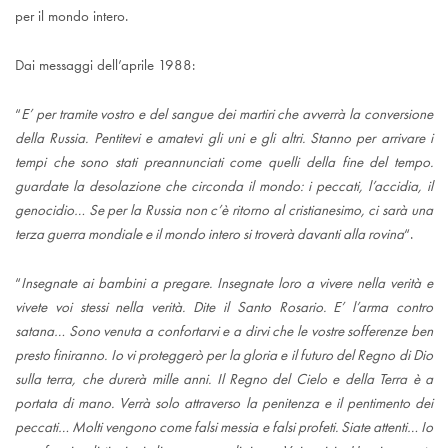
per il mondo intero.
Dai messaggi dell’aprile 1988:
“
E’ per tramite vostro e del sangue dei martiri che avverrà la conversione
della Russia. Pentitevi e amatevi gli uni e gli altri. Stanno per arrivare i
tempi che sono stati preannunciati come quelli della fine del tempo.
guardate la desolazione che circonda il mondo: i peccati, l’accidia, il
genocidio… Se per la Russia non c’è ritorno al cristianesimo, ci sarà una
terza guerra mondiale e il mondo intero si troverà davanti alla rovina
“.
“
Insegnate ai bambini a pregare. Insegnate loro a vivere nella verità e
vivete voi stessi nella verità. Dite il Santo Rosario. E’ l’arma contro
satana… Sono venuta a confortarvi e a dirvi che le vostre sofferenze ben
presto finiranno. Io vi proteggerò per la gloria e il futuro del Regno di Dio
sulla terra, che durerà mille anni. Il Regno del Cielo e della Terra è a
portata di mano. Verrà solo attraverso la penitenza e il pentimento dei
peccati… Molti vengono come falsi messia e falsi profeti. Siate attenti… Io