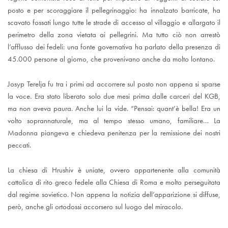
posto e per scoraggiare il pellegrinaggio: ha innalzato barricate, ha
scavato fossati lungo tutte le strade di accesso al villaggio e allargato il
perimetro della zona vietata ai pellegrini. Ma tutto ciò non arrestò
l’afflusso dei fedeli: una fonte governativa ha parlato della presenza di
45.000 persone al giorno, che provenivano anche da molto lontano.
Josyp Terelja fu tra i primi ad accorrere sul posto non appena si sparse
la voce. Era stato liberato solo due mesi prima dalle carceri del KGB,
ma non aveva paura. Anche lui la vide. “Pensai: quant’è bella! Era un
volto soprannaturale, ma al tempo stesso umano, familiare… La
Madonna piangeva e chiedeva penitenza per la remissione dei nostri
peccati.
La chiesa di Hrushiv è uniate, ovvero appartenente alla comunità
cattolica di rito greco fedele alla Chiesa di Roma e molto perseguitata
dal regime sovietico. Non appena la notizia dell’apparizione si diffuse,
però, anche gli ortodossi accorsero sul luogo del miracolo.