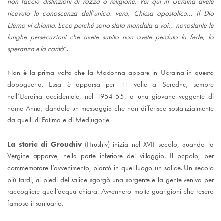
non faccio distinzioni di razza o religione. Voi qui in Ucraina avete
ricevuto la conoscenza dell’unica, vera, Chiesa apostolica… Il Dio
Eterno vi chiama. Ecco perché sono stata mandata a voi… nonostante le
lunghe persecuzioni che avete subito non avete perduto la fede, la
speranza e la carità
“.
Non è la prima volta che la Madonna appare in Ucraina in questo
dopoguerra. Essa è apparsa per 11 volte a Seredne, sempre
nell’Ucraina occidentale, nel 1954-55, a una giovane veggente di
nome Anna, dandole un messaggio che non differisce sostanzialmente
da quelli di Fatima e di Medjugorje.
La storia di Grouchiv
(Hrushiv) inizia nel XVII secolo, quando la
Vergine apparve, nella parte inferiore del villaggio. Il popolo, per
commemorare l’avvenimento, piantò in quel luogo un salice. Un secolo
più tardi, ai piedi del salice sgorgò una sorgente e la gente veniva per
raccogliere quell’acqua chiara. Avvennero molte guarigioni che resero
famoso il santuario.