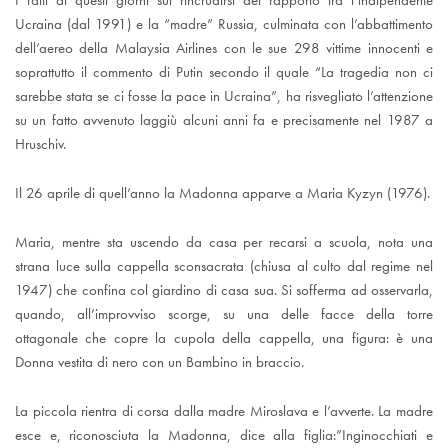
I fatti di questi giorni sul rincrudirsi del rapporto tra l’indipendente
Ucraina (dal 1991) e la “madre” Russia, culminata con l’abbattimento
dell’aereo della Malaysia Airlines con le sue 298 vittime innocenti e
soprattutto il commento di Putin secondo il quale “La tragedia non ci
sarebbe stata se ci fosse la pace in Ucraina”, ha risvegliato l’attenzione
su un fatto avvenuto laggiù alcuni anni fa e precisamente nel 1987 a
Hruschiv.
Il 26 aprile di quell’anno la Madonna apparve a Maria Kyzyn (1976).
Maria, mentre sta uscendo da casa per recarsi a scuola, nota una
strana luce sulla cappella sconsacrata (chiusa al culto dal regime nel
1947) che confina col giardino di casa sua. Si sofferma ad osservarla,
quando, all’improvviso scorge, su una delle facce della torre
ottagonale che copre la cupola della cappella, una figura: è una
Donna vestita di nero con un Bambino in braccio.
La piccola rientra di corsa dalla madre Miroslava e l’avverte. La madre
esce e, riconosciuta la Madonna, dice alla figlia:”Inginocchiati e