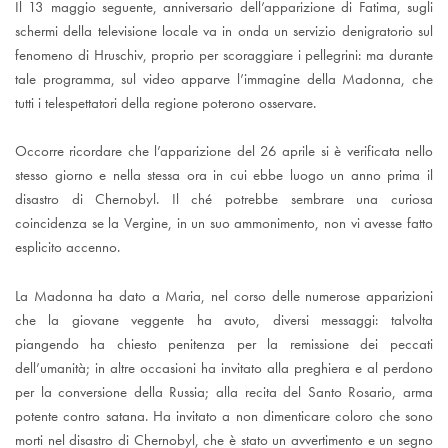
Il 13 maggio seguente, anniversario dell’apparizione di Fatima, sugli
schermi della televisione locale va in onda un servizio denigratorio sul
fenomeno di Hruschiv, proprio per scoraggiare i pellegrini: ma durante
tale programma, sul video apparve l’immagine della Madonna, che
tutti i telespettatori della regione poterono osservare.
Occorre ricordare che l’apparizione del 26 aprile si è verificata nello
stesso giorno e nella stessa ora in cui ebbe luogo un anno prima il
disastro di Chernobyl. Il ché potrebbe sembrare una curiosa
coincidenza se la Vergine, in un suo ammonimento, non vi avesse fatto
esplicito accenno.
La Madonna ha dato a Maria, nel corso delle numerose apparizioni
che la giovane veggente ha avuto, diversi messaggi: talvolta
piangendo ha chiesto penitenza per la remissione dei peccati
dell’umanità; in altre occasioni ha invitato alla preghiera e al perdono
per la conversione della Russia; alla recita del Santo Rosario, arma
potente contro satana. Ha invitato a non dimenticare coloro che sono
morti nel disastro di Chernobyl, che è stato un avvertimento e un segno