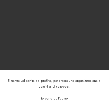
E mentre voi partite dal profitto, per creare una organizzazione di
uomini a lui sottoposti,
io parto dall’uomo