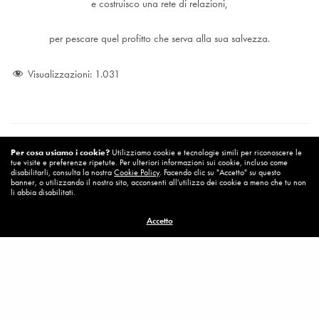
e costruisco una rete di relazioni,
per pescare quel profitto che serva alla sua salvezza.
Visualizzazioni:
1.031
Per cosa usiamo i cookie?
Utilizziamo cookie e tecnologie simili per riconoscere le
tue visite e preferenze ripetute. Per ulteriori informazioni sui cookie, incluso come
disabilitarli, consulta la nostra
Cookie Policy
. Facendo clic su "Accetto" su questo
banner, o utilizzando il nostro sito, acconsenti all'utilizzo dei cookie a meno che tu non
li abbia disabilitati.
Accetto
MISSION
PRIVACY
COOKIE
CONTATTI
© 2022 Credere nel Cambiamento. Tutti i diritti riservati.