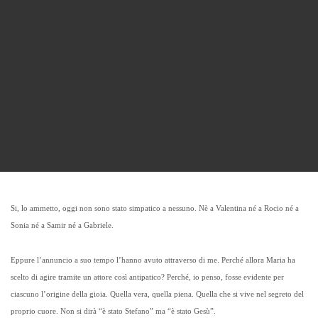
Si, lo ammetto, oggi non sono stato simpatico a nessuno. Nè a Valentina né a Rocio né a
Sonia né a Samir né a Gabriele.
Eppure l’annuncio a suo tempo l’hanno avuto attraverso di me. Perché allora Maria ha
scelto di agire tramite un attore così antipatico? Perché, io penso, fosse evidente per
ciascuno l’origine della gioia. Quella vera, quella piena. Quella che si vive nel segreto del
proprio cuore. Non si dirà “è stato Stefano” ma “è stato Gesù”.