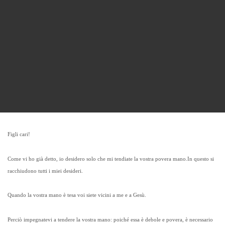
Figli cari!
Come vi ho già detto, io desidero solo che mi tendiate la vostra povera mano.
In questo si
racchiudono tutti i miei desideri.
Quando la vostra mano è tesa voi siete vicini a me e a Gesù.
Perciò impegnatevi a tendere la vostra mano: poiché essa è debole e povera, è necessario