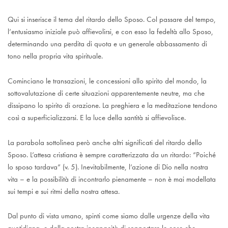
Qui si inserisce il tema del ritardo dello Sposo. Col passare del tempo,
l’entusiasmo iniziale può affievolirsi, e con esso la fedeltà allo Sposo,
determinando una perdita di quota e un generale abbassamento di
tono nella propria vita spirituale.
Cominciano le transazioni, le concessioni allo spirito del mondo, la
sottovalutazione di certe situazioni apparentemente neutre, ma che
dissipano lo spirito di orazione. La preghiera e la meditazione tendono
così a superficializzarsi. E la luce della santità si affievolisce.
La parabola sottolinea però anche altri significati del ritardo dello
Sposo. L’attesa cristiana è sempre caratterizzata da un ritardo: “Poiché
lo sposo tardava” (v. 5). Inevitabilmente, l’azione di Dio nella nostra
vita – e la possibilità di incontrarlo pienamente – non è mai modellata
sui tempi e sui ritmi della nostra attesa.
Dal punto di vista umano, spinti come siamo dalle urgenze della vita