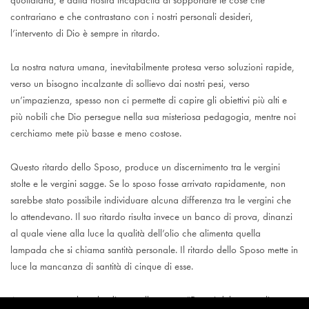
quotidiana, e dalla nostra incapacità di sopportare le cose che
contrariano e che contrastano con i nostri personali desideri,
l’intervento di Dio è sempre in ritardo.
La nostra natura umana, inevitabilmente protesa verso soluzioni rapide,
verso un bisogno incalzante di sollievo dai nostri pesi, verso
un’impazienza, spesso non ci permette di capire gli obiettivi più alti e
più nobili che Dio persegue nella sua misteriosa pedagogia, mentre noi
cerchiamo mete più basse e meno costose.
Questo ritardo dello Sposo, produce un discernimento tra le vergini
stolte e le vergini sagge. Se lo sposo fosse arrivato rapidamente, non
sarebbe stato possibile individuare alcuna differenza tra le vergini che
lo attendevano. Il suo ritardo risulta invece un banco di prova, dinanzi
al quale viene alla luce la qualità dell’olio che alimenta quella
lampada che si chiama santità personale. Il ritardo dello Sposo mette in
luce la mancanza di santità di cinque di esse.
A questo punto, le stolte dissero alle sagge: “Dateci del vostro olio,