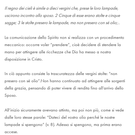
Il regno dei cieli è simile a dieci vergini che, prese le loro lampade,
uscirono incontro allo sposo. 2 Cinque di esse erano stolte e cinque
sagge; 3 le stolte presero le lampade, ma non presero con sé olio;..
La comunicazione dello Spirito non si realizza con un procedimento
meccanico: occorre voler “prendere”, cioè decidere di stendere la
mano per attingere alle ricchezze che Dio ha messo a nostra
disposizione in Cristo.
In ciò appunto consiste la trascuratezza delle vergini stolte: “non
presero con sé olio”.Non hanno continuato ad attingere alle sorgenti
della grazia, pensando di poter vivere di rendita fino all’arrivo dello
Sposo.
All’inizio sicuramente avevano attinto, ma poi non più, come si vede
dalle loro stesse parole: “Dateci del vostro olio perché le nostre
lampade si spengono” (v. 8). Adesso si spengono, ma prima erano
accese.