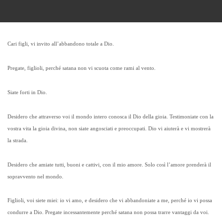
Cari figli, vi invito all’abbandono totale a Dio.
Pregate, figlioli, perché satana non vi scuota come rami al vento.
Siate forti in Dio.
Desidero che attraverso voi il mondo intero conosca il Dio della gioia. Testimoniate con la
vostra vita la gioia divina, non siate angosciati e preoccupati. Dio vi aiuterà e vi mostrerà
la strada.
Desidero che amiate tutti, buoni e cattivi, con il mio amore. Solo così l’amore prenderà il
sopravvento nel mondo.
Figlioli, voi siete miei: io vi amo, e desidero che vi abbandoniate a me, perché io vi possa
condurre a Dio. Pregate incessantemente perché satana non possa trarre vantaggi da voi.