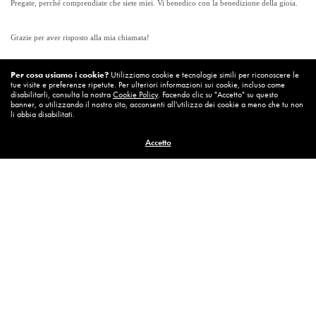
Pregate, perché comprendiate che siete miei. Vi benedico con la benedizione della gioia.
Grazie per aver risposto alla mia chiamata!
Per cosa usiamo i cookie?
Utilizziamo cookie e tecnologie simili per riconoscere le
tue visite e preferenze ripetute. Per ulteriori informazioni sui cookie, incluso come
disabilitarli, consulta la nostra
Cookie Policy
. Facendo clic su "Accetto" su questo
banner, o utilizzando il nostro sito, acconsenti all'utilizzo dei cookie a meno che tu non
Medjugorje – Messaggio del 25 maggio 1988
li abbia disabilitati.
Visualizzazioni:
834
Accetto