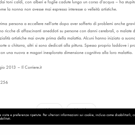
i toni caldi, con alberi e foglie cadute lungo un corso d’acqua – ha stupito 
me la nonna non avesse mai espresso interesse o velleità artistiche.
ima persona a eccellere nell’arte dopo aver sofferto di problemi anche gravi a
 ricche di affascinanti aneddoti su persone con danni cerebrali, o malate d
alità artistiche mai avute prima della malattia. Alcuni hanno iniziato a suon
te o chitarra, altri si sono dedicati alla pittura. Spesso proprio laddove i pro
 con una nuova e magari inesplorata dimensione cognitiva alla loro malattia.
o 2013 – Il Corriere.it
.256
Nelson
Wernicke
visite e preferenze ripetute. Per ulteriori informazioni sui cookie, incluso come disabilitarli, 
bilitati.