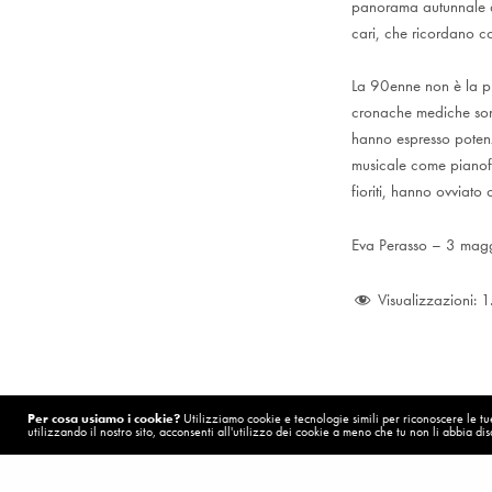
panorama autunnale da
cari, che ricordano co
La 90enne non è la pr
cronache mediche sono
hanno espresso potenzi
musicale come pianofor
fioriti, hanno ovviato
Eva Perasso – 3 maggi
Visualizzazioni:
1
Per cosa usiamo i cookie?
Utilizziamo cookie e tecnologie simili per riconoscere le tue 
utilizzando il nostro sito, acconsenti all'utilizzo dei cookie a meno che tu non li abbia disa
POST PRECEDENTE (P)