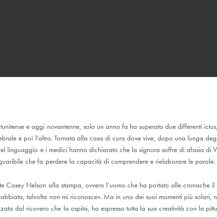
atunitense e oggi novantenne, solo un anno fa ha superato due differenti ictu
ebrale e poi l’altro. Tornata alla casa di cura dove vive, dopo una lunga d
 nel linguaggio e i medici hanno dichiarato che la signora soffre di afasia di
nguaribile che fa perdere la capacità di comprendere e rielaborare le parole.
te Casey Nelson alla stampa, ovvero l’uomo che ha portato alle cronache il 
bbiata, talvolta non mi riconosce». Ma in uno dei suoi momenti più solari, nel
zata dal ricovero che la ospita, ha espresso tutta la sua creatività con la pittu