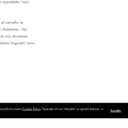
soprattutto i suoi
l cervello: le
i Alzheimer, che
are uno strumento
blemi linguistici sono
consulta la nostra
Cookie Policy
. Facendo clic su "Accetto" su questo banner, o
Accetto
POST SUCCESSIVO (P)