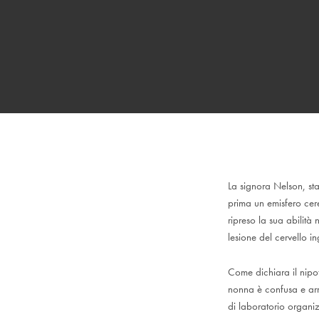
La signora Nelson, st
prima un emisfero cer
ripreso la sua abilità
lesione del cervello i
Come dichiara il nipo
nonna è confusa e arra
di laboratorio organiz