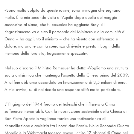
«Sono molto colpito da queste rovine, sono immagini che segnano
molto. È la mia seconda visita all’Aquila dopo quella del maggio
successivo al sisma, che fu casuale» ha aggiunto Bray. «Il
ringraziamento va a tutto il personale del Ministero e alla comunità di
Onna – ha aggiunto il ministro – che ha vissuto con sofferenza e
dolore, ma anche con la speranza di rivedere presto i luoghi della
memoria della loro vita, tragicamente spezzati».
Nel suo discorso il Ministro Ramsauer ha detto: «Vogliamo una struttura
sacra antisismica che mantenga l’aspetto della Chiesa prima del 2009.
A tal fine abbiamo accordato un finanziamento di 3,5 milioni di euro.
A mio avviso, su di noi ricade una responsabilità molto particolare.
L’11 giugno del 1944 furono dei tedeschi che inflissero a Onna
sofferenze inenarrabili. Con la ricostruzione sostenibile della Chiesa di
San Pietro Apostolo vogliamo fornire una testimonianza di
riconciliazione e amicizia fra i nostri due Paesi». Nella Seconda Guerra
Mondiale la Wehrmacht tedesca aveva ucciso 17 abitanti di Onna nel