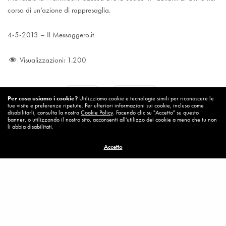
corso di un’azione di rappresaglia.
4-5-2013 – Il Messaggero.it
Visualizzazioni:
1.200
Onna
Terremoto
Per cosa usiamo i cookie?
Utilizziamo cookie e tecnologie simili per riconoscere le
tue visite e preferenze ripetute. Per ulteriori informazioni sui cookie, incluso come
disabilitarli, consulta la nostra
Cookie Policy
. Facendo clic su "Accetto" su questo
banner, o utilizzando il nostro sito, acconsenti all'utilizzo dei cookie a meno che tu non
li abbia disabilitati.
Accetto