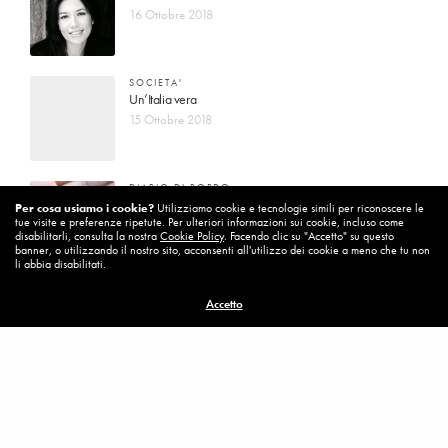
16 Ottobre 2018
SOCIETA'
Un’Italia vera
15 Ottobre 2018
DIARIO DI BORDO
La vita vince sempre
Per cosa usiamo i cookie?
Utilizziamo cookie e tecnologie simili per riconoscere le
tue visite e preferenze ripetute. Per ulteriori informazioni sui cookie, incluso come
8 Ottobre 2018
disabilitarli, consulta la nostra
Cookie Policy
. Facendo clic su "Accetto" su questo
banner, o utilizzando il nostro sito, acconsenti all'utilizzo dei cookie a meno che tu non
li abbia disabilitati.
MISSION
Accetto
Per cambiare ci vuole coraggio
8 Ottobre 2018