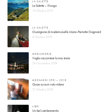
LA SALETTE
La Salette – il luogo
13 Ottobre 2019
LA SALETTE
Guarigione di mademoiselle Marie-Pierrette Gagniard
8 Ottobre 2019
MEDJUGORJE
Voglio raccontare la mia storia
26 Novembre 2018
MESSAGGI SPEI – 2018
Quae sursum volo videre
31 Ottobre 2018
LIBRI
Un bel cambiamento