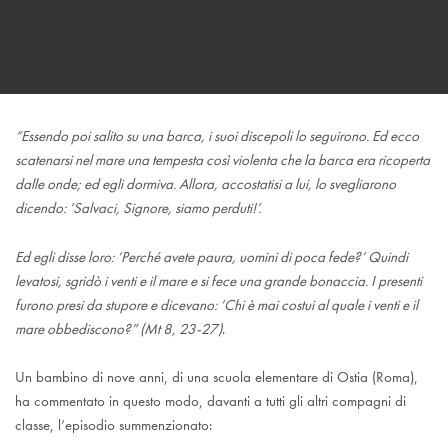
“Essendo poi salito su una barca, i suoi discepoli lo seguirono. Ed ecco
scatenarsi nel mare una tempesta così violenta che la barca era ricoperta
dalle onde; ed egli dormiva. Allora, accostatisi a lui, lo svegliarono
dicendo: ‘Salvaci, Signore, siamo perduti!’.
Ed egli disse loro: ‘Perché avete paura, uomini di poca fede?’ Quindi
levatosi, sgridò i venti e il mare e si fece una grande bonaccia. I presenti
furono presi da stupore e dicevano: ‘Chi è mai costui al quale i venti e il
mare obbediscono?” (Mt 8, 23-27)
.
Un bambino di nove anni, di una scuola elementare di Ostia (Roma),
ha commentato in questo modo, davanti a tutti gli altri compagni di
classe, l’episodio summenzionato: