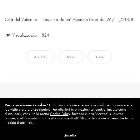
Città del Vaticano – riassunto da un’ Agenzia Fides del 26/11/2008
Visualizzazioni:
824
Apostoli
Barca
Gesù
Per cosa usiamo i cookie?
Utilizziamo cookie e tecnologie simili per riconoscere le
tue visite e preferenze ripetute. Per ulteriori informazioni sui cookie, incluso come
disabilitarli, consulta la nostra
Cookie Policy
. Facendo clic su "Accetto" su questo
banner, o utilizzando il nostro sito, acconsenti all'utilizzo dei cookie a meno che tu non
li abbia disabilitati.
Accetto