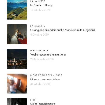
LA SALETTE
La Salette – il luogo
13 Ottobre 2019
LA SALETTE
Guarigione di mademoiselle Marie-Pierrette Gagniard
8 Ottobre 2019
MEDJUGORJE
Voglio raccontare la mia storia
26 Novembre 2018
MESSAGGI SPEI – 2018
Quae sursum volo videre
31 Ottobre 2018
LIBRI
Un bel cambiamento