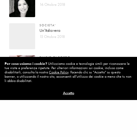
16 Ottobre 2018
SOCIETA'
Un’Italia vera
15 Ottobre 2018
DIARIO DI BORDO
La vita vince sempre
Per cosa usiamo i cookie?
Utilizziamo cookie e tecnologie simili per riconoscere le
tue visite e preferenze ripetute. Per ulteriori informazioni sui cookie, incluso come
8 Ottobre 2018
disabilitarli, consulta la nostra
Cookie Policy
. Facendo clic su "Accetto" su questo
banner, o utilizzando il nostro sito, acconsenti all'utilizzo dei cookie a meno che tu non
li abbia disabilitati.
MISSION
Accetto
Per cambiare ci vuole coraggio
8 Ottobre 2018