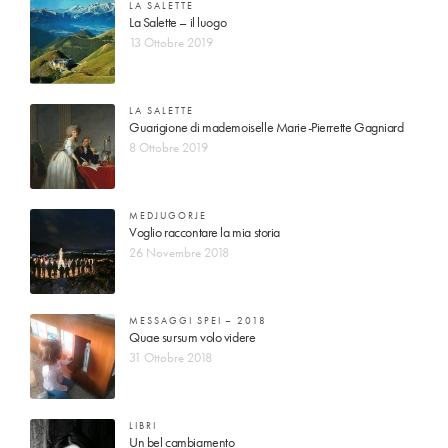
LA SALETTE
La Salette – il luogo
13 Ottobre 2019
LA SALETTE
Guarigione di mademoiselle Marie-Pierrette Gagniard
8 Ottobre 2019
MEDJUGORJE
Voglio raccontare la mia storia
26 Novembre 2018
MESSAGGI SPEI – 2018
Quae sursum volo videre
31 Ottobre 2018
LIBRI
Un bel cambiamento