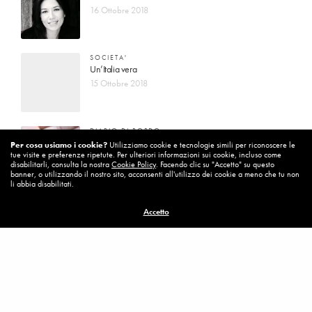
16 Ottobre 2018
SOCIETA'
Un’Italia vera
15 Ottobre 2018
DIARIO DI BORDO
La vita vince sempre
Per cosa usiamo i cookie?
Utilizziamo cookie e tecnologie simili per riconoscere le
tue visite e preferenze ripetute. Per ulteriori informazioni sui cookie, incluso come
8 Ottobre 2018
disabilitarli, consulta la nostra
Cookie Policy
. Facendo clic su "Accetto" su questo
banner, o utilizzando il nostro sito, acconsenti all'utilizzo dei cookie a meno che tu non
li abbia disabilitati.
MISSION
Accetto
Per cambiare ci vuole coraggio
8 Ottobre 2018