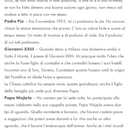
Ecco, se non sono riuscito a fare qualcosa, a dire di sì a una richiesta,
se non ho fatto almeno una buona azione ogni giorno, non riesco ad
andare a letto in pace con me stesso.
Padre Pio
– Era il novembre 1955, mi ci portarono le zie. Ho ancora
chiara la strana sensazione che provai. C’era un odore forte e soave al
tempo stesso. Un misto di incenso e di profumo di viole. Era il profumo
di cui tutti parlavano.
Giovanni XXIII
– Quando stavo a Milano una domenica andai a
Sotto il Monte, il paese di Giovanni XXIII. Mi piacque molto l’idea che
anche lui fosse figlio di contadini e che contadini fossero i suoi fratelli.
Incontrai uno di loro, Saverio. Constatare quanto fossero umili le origini
del Pontefice mi diede forza e speranza.
La Chiesa cattolica ha sempre avuto questa grandezza: anche il figlio
della famiglia più umile può diventare Papa.
Papa Wojtyla
– Ho cantato per lui sette volte, ho partecipato alla
messa celebrata nella sua cappella privata. Papa Wojtyla aveva due
tipi di sguardo. Quello sorridente e bonario, che faceva cadere paure
e soggezioni che potevi avere davanti a lui. Ma anche un altro
sguardo, che ti faceva l’endoscopia dell’anima. Anche se i miei ricordi