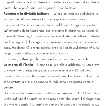
di quella volta che mi confessai da Padre Pio sono ormai sbiaditissimi,
credo che la profondità dello sguardo fosse la stessa.
Romina e la divinità indiana
– La mia ex moglie condivideva la
mia visione religiosa della vita, anche questo ci aveva molto
accomunati. Poi lei si è avvicinata al buddhismo. Un giorno spostò
un’immagine della Madonna, che avevamo in giardino, per metterci
quella di Ganesha, la divinità con la testa di elefante. Mi sono ribellato:
era l’immagine della Vergine che avevamo messo insieme nella nostra
casa. Ho detto: «C’è tanto spazio, proprio lì la dovevi sistemare?». Mi
ha guardato in silenzio, come se io non capissi.
Io soffrivo, soffrivo perché non condividevamo più la stessa fede.
La morte di Ylenia
– Il mondo mi è crollato addosso. Mi sembrava
di vivere in una tragedia greca, era come se le divinità del cielo
avessero deciso che fino a quel momento ero stato troppo felice. Così
sono entrato in crisi e ho sepolto la fede sotto una spessa coltre di
cenere.
Ho cominciato a vivere con disattenzione, inveivo contro il Cielo. Sono
uscito dal tunnel quando mi sono reso conto che senza il dialogo con
Dio vivevo peggio. Ho capito che avevo imboccato una strada senza