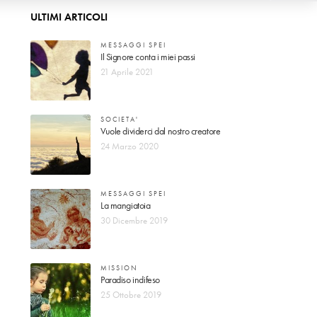
ULTIMI ARTICOLI
MESSAGGI SPEI
Il Signore conta i miei passi
21 Aprile 2021
SOCIETA'
Vuole dividerci dal nostro creatore
24 Marzo 2020
MESSAGGI SPEI
La mangiatoia
30 Dicembre 2019
MISSION
Paradiso indifeso
25 Ottobre 2019