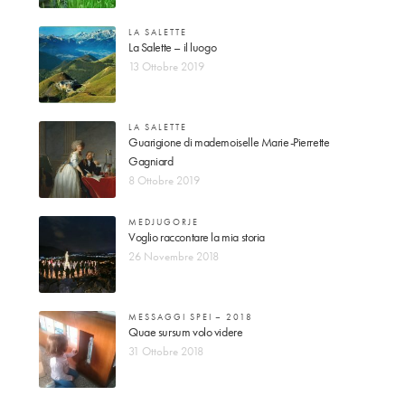
LA SALETTE
La Salette – il luogo
13 Ottobre 2019
LA SALETTE
Guarigione di mademoiselle Marie-Pierrette
Gagniard
8 Ottobre 2019
MEDJUGORJE
Voglio raccontare la mia storia
26 Novembre 2018
MESSAGGI SPEI – 2018
Quae sursum volo videre
31 Ottobre 2018