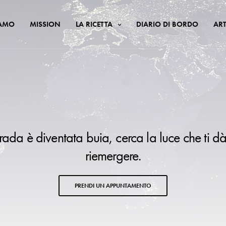
IAMO
MISSION
LA RICETTA
DIARIO DI BORDO
ART
trada è diventata buia, cerca la luce che ti dà
riemergere.
PRENDI UN APPUNTAMENTO