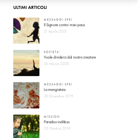
ULTIMI ARTICOLI
MESSAGGI SPEI
Il Signore conta i miei passi
21 Aprile 2021
SOCIETA'
Vuole dividerci dal nostro creatore
24 Marzo 2020
MESSAGGI SPEI
La mangiatoia
30 Dicembre 2019
MISSION
Paradiso indifeso
25 Ottobre 2019