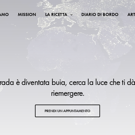
IAMO
MISSION
LA RICETTA
DIARIO DI BORDO
ART
trada è diventata buia, cerca la luce che ti dà
riemergere.
PRENDI UN APPUNTAMENTO