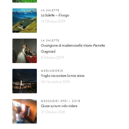
LA SALETTE
La Salette – il luogo
13 Ottobre 2019
LA SALETTE
Guarigione di mademoiselle Marie-Pierrette
Gagniard
8 Ottobre 2019
MEDJUGORJE
Voglio raccontare la mia storia
26 Novembre 2018
MESSAGGI SPEI – 2018
Quae sursum volo videre
31 Ottobre 2018