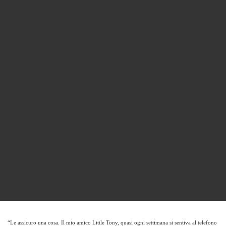
“Le assicuro una cosa. Il mio amico Little Tony, quasi ogni settimana si sentiva al telefono