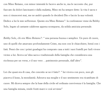
con Mino Reitano, con minor intensità lo facevo anche io, ma le racconto che, pur
fiaccato da dolori lancinanti e dalla malattia, Mino mi ha sempre detto: la vita è sacra e
non ci rinuncerei mai, me ne andrò quando lo deciderà Dio e faccio la sua volontà.
Dedico a lui le mie sofferenze. Questo era Mino Reitano”: la confessione viene da Bobby
Solo, legato al cantante calabrese appena scomparso, da solida amicizia personale.
Bobby Solo, chi era Mino Reitano?
: “ una persona buona e semplice. Un puro di cuore,
uno di quelli che amavano profondamente Cristo, ma non con le chiacchiere, bensì con i
fatti. Pensi che con i primi guadagni ha comprato casa a tutti i suoi fratelli per farli vivere
vicino a lui. Aveva un’idea sacra e tradizionale della famiglia che considerava una
ricchezza per un verso, e il suo vero …patrimonio personale, dall’altro”.
Lei che quasi era di casa, che concetto se ne è fatto?: “ lui viveva con poco, non gli
piaceva il lusso, la mondanità. Adorava sua moglie e il suo sentimento era ricambiato di
cuore. Mi diceva sempre che la base della civile ed ordinata convivenza è la famiglia. Che
una famiglia minata, rende frutti marci e così avviene”