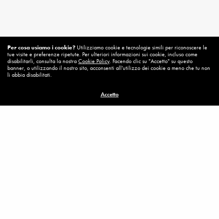
Per cosa usiamo i cookie?
Utilizziamo cookie e tecnologie simili per riconoscere le
tue visite e preferenze ripetute. Per ulteriori informazioni sui cookie, incluso come
disabilitarli, consulta la nostra
Cookie Policy
. Facendo clic su "Accetto" su questo
banner, o utilizzando il nostro sito, acconsenti all'utilizzo dei cookie a meno che tu non
li abbia disabilitati.
Accetto
Related News