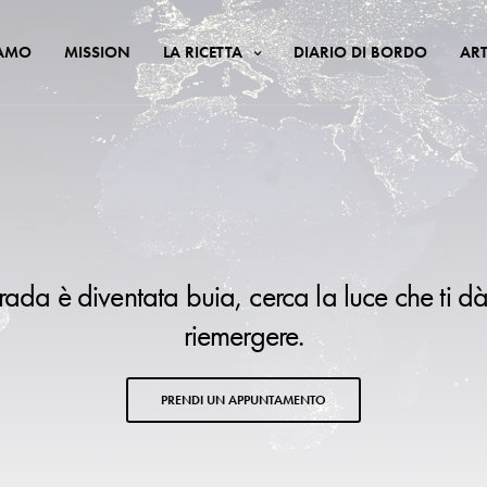
IAMO
MISSION
LA RICETTA
DIARIO DI BORDO
ART
trada è diventata buia, cerca la luce che ti dà
riemergere.
PRENDI UN APPUNTAMENTO