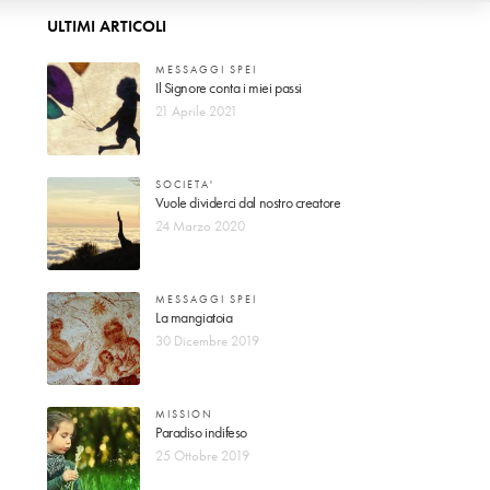
ULTIMI ARTICOLI
MESSAGGI SPEI
Il Signore conta i miei passi
21 Aprile 2021
SOCIETA'
Vuole dividerci dal nostro creatore
24 Marzo 2020
MESSAGGI SPEI
La mangiatoia
30 Dicembre 2019
MISSION
Paradiso indifeso
25 Ottobre 2019