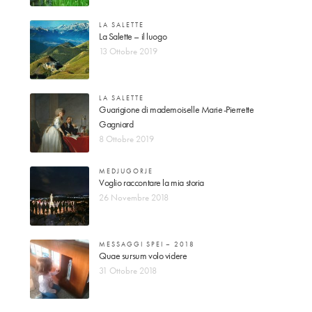
LA SALETTE
La Salette – il luogo
13 Ottobre 2019
LA SALETTE
Guarigione di mademoiselle Marie-Pierrette
Gagniard
8 Ottobre 2019
MEDJUGORJE
Voglio raccontare la mia storia
26 Novembre 2018
MESSAGGI SPEI – 2018
Quae sursum volo videre
31 Ottobre 2018