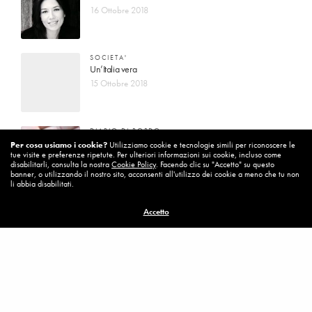
16 Ottobre 2018
SOCIETA'
Un’Italia vera
15 Ottobre 2018
DIARIO DI BORDO
La vita vince sempre
Per cosa usiamo i cookie?
Utilizziamo cookie e tecnologie simili per riconoscere le
tue visite e preferenze ripetute. Per ulteriori informazioni sui cookie, incluso come
8 Ottobre 2018
disabilitarli, consulta la nostra
Cookie Policy
. Facendo clic su "Accetto" su questo
banner, o utilizzando il nostro sito, acconsenti all'utilizzo dei cookie a meno che tu non
li abbia disabilitati.
MISSION
Accetto
Per cambiare ci vuole coraggio
8 Ottobre 2018