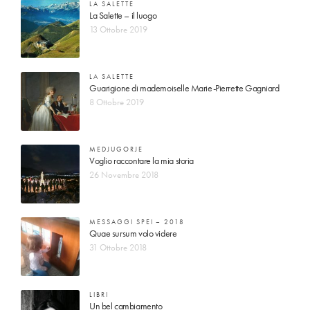
LA SALETTE
La Salette – il luogo
13 Ottobre 2019
LA SALETTE
Guarigione di mademoiselle Marie-Pierrette Gagniard
8 Ottobre 2019
MEDJUGORJE
Voglio raccontare la mia storia
26 Novembre 2018
MESSAGGI SPEI – 2018
Quae sursum volo videre
31 Ottobre 2018
LIBRI
Un bel cambiamento