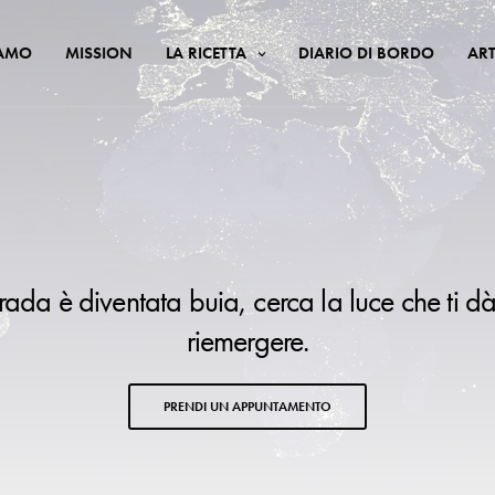
IAMO
MISSION
LA RICETTA
DIARIO DI BORDO
ART
trada è diventata buia, cerca la luce che ti dà
riemergere.
PRENDI UN APPUNTAMENTO