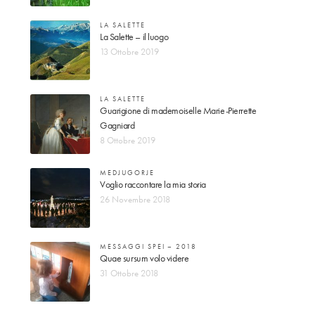
LA SALETTE
La Salette – il luogo
13 Ottobre 2019
LA SALETTE
Guarigione di mademoiselle Marie-Pierrette
Gagniard
8 Ottobre 2019
MEDJUGORJE
Voglio raccontare la mia storia
26 Novembre 2018
MESSAGGI SPEI – 2018
Quae sursum volo videre
31 Ottobre 2018