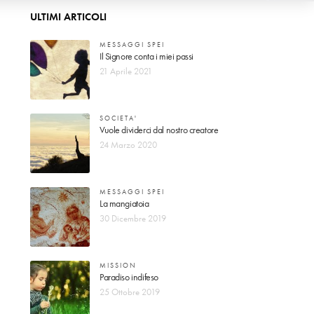
ULTIMI ARTICOLI
MESSAGGI SPEI
Il Signore conta i miei passi
21 Aprile 2021
SOCIETA'
Vuole dividerci dal nostro creatore
24 Marzo 2020
MESSAGGI SPEI
La mangiatoia
30 Dicembre 2019
MISSION
Paradiso indifeso
25 Ottobre 2019