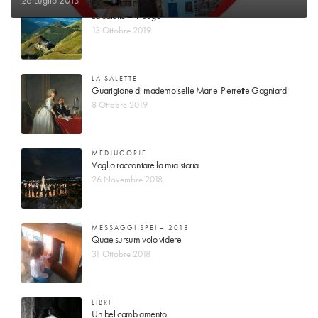
LA SALETTE
La Salette – il luogo
13 Ottobre 2019
LA SALETTE
Guarigione di mademoiselle Marie-Pierrette Gagniard
8 Ottobre 2019
MEDJUGORJE
Voglio raccontare la mia storia
26 Novembre 2018
MESSAGGI SPEI – 2018
Quae sursum volo videre
31 Ottobre 2018
LIBRI
Un bel cambiamento