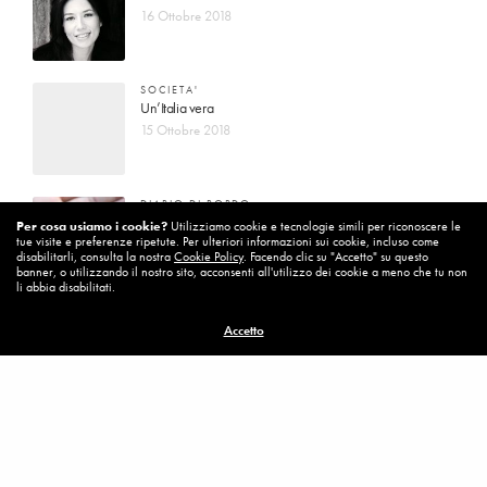
16 Ottobre 2018
SOCIETA'
Un’Italia vera
15 Ottobre 2018
DIARIO DI BORDO
La vita vince sempre
Per cosa usiamo i cookie?
Utilizziamo cookie e tecnologie simili per riconoscere le
tue visite e preferenze ripetute. Per ulteriori informazioni sui cookie, incluso come
8 Ottobre 2018
disabilitarli, consulta la nostra
Cookie Policy
. Facendo clic su "Accetto" su questo
banner, o utilizzando il nostro sito, acconsenti all'utilizzo dei cookie a meno che tu non
li abbia disabilitati.
MISSION
Accetto
Per cambiare ci vuole coraggio
8 Ottobre 2018