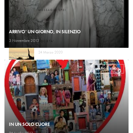
MESSAGGI SPEI
Il Signore conta i miei passi
21 Aprile 2021
ARRIVO’ UN GIORNO, IN SILENZIO
3 Novembre 2013
SOCIETA'
Vuole dividerci dal nostro creatore
24 Marzo 2020
DIARIO DI BORDO
MESSAGGI SPEI
La mangiatoia
30 Dicembre 2019
MISSION
Paradiso indifeso
25 Ottobre 2019
IN UN SOLO CUORE
26 Luglio 2013