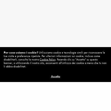
Per cosa usiamo i cookie?
Utilizziamo cookie e tecnologie simili per riconoscere le
tue visite e preferenze ripetute. Per ulteriori informazioni sui cookie, incluso come
disabilitarli, consulta la nostra
Cookie Policy
. Facendo clic su "Accetto" su questo
banner, o utilizzando il nostro sito, acconsenti all'utilizzo dei cookie a meno che tu non
li abbia disabilitati.
Accetto
Related News