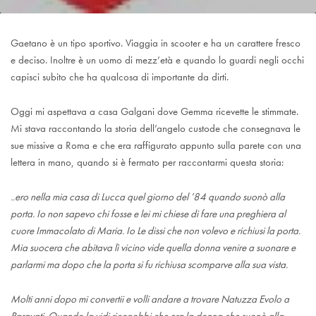
Gaetano è un tipo sportivo. Viaggia in scooter e ha un carattere fresco
e deciso. Inoltre è un uomo di mezz’età e quando lo guardi negli occhi
capisci subito che ha qualcosa di importante da dirti.
Oggi mi aspettava a casa Galgani dove Gemma ricevette le stimmate.
Mi stava raccontando la storia dell’angelo custode che consegnava le
sue missive a Roma e che era raffigurato appunto sulla parete con una
lettera in mano, quando si è fermato per raccontarmi questa storia:
..ero nella mia casa di Lucca quel giorno del ’84 quando suonò alla
porta. Io non sapevo chi fosse e lei mi chiese di fare una preghiera al
cuore Immacolato di Maria. Io Le dissi che non volevo e richiusi la porta.
Mia suocera che abitava lì vicino vide quella donna venire a suonare e
parlarmi ma dopo che la porta si fu richiusa scomparve alla sua vista.
Molti anni dopo mi convertii e volli andare a trovare Natuzza Evolo a
Paravati. Quando la vidi riconobbi che era la donna che suonò alla