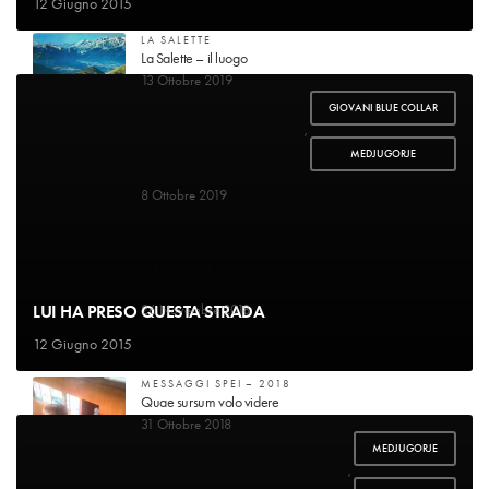
12 Giugno 2015
LA SALETTE
La Salette – il luogo
13 Ottobre 2019
GIOVANI BLUE COLLAR
,
MEDJUGORJE
LA SALETTE
Guarigione di mademoiselle Marie-Pierrette Gagniard
8 Ottobre 2019
MEDJUGORJE
Voglio raccontare la mia storia
LUI HA PRESO QUESTA STRADA
26 Novembre 2018
12 Giugno 2015
MESSAGGI SPEI – 2018
Quae sursum volo videre
31 Ottobre 2018
MEDJUGORJE
,