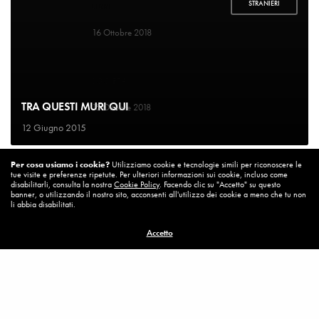
STRANIERI
LIBRI
Un bel cambiamento
16 Ottobre 2018
SOCIETA'
Un’Italia vera
TRA QUESTI MURI QUI
15 Ottobre 2018
12 Giugno 2015
DIARIO DI BORDO
Per cosa usiamo i cookie?
Utilizziamo cookie e tecnologie simili per riconoscere le
La vita vince sempre
tue visite e preferenze ripetute. Per ulteriori informazioni sui cookie, incluso come
8 Ottobre 2018
disabilitarli, consulta la nostra
Cookie Policy
. Facendo clic su "Accetto" su questo
banner, o utilizzando il nostro sito, acconsenti all'utilizzo dei cookie a meno che tu non
li abbia disabilitati.
MISSION
Accetto
Per cambiare ci vuole coraggio
8 Ottobre 2018