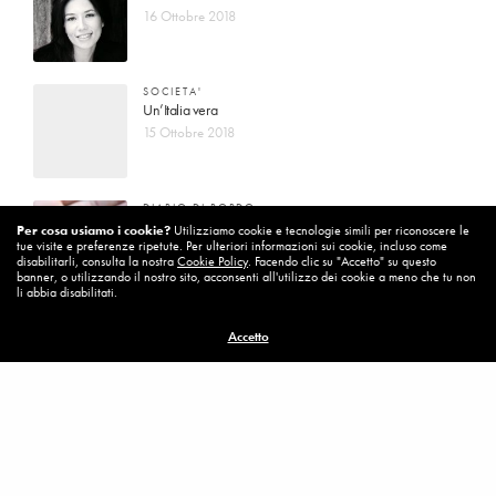
16 Ottobre 2018
SOCIETA'
Un’Italia vera
15 Ottobre 2018
DIARIO DI BORDO
La vita vince sempre
Per cosa usiamo i cookie?
Utilizziamo cookie e tecnologie simili per riconoscere le
tue visite e preferenze ripetute. Per ulteriori informazioni sui cookie, incluso come
8 Ottobre 2018
disabilitarli, consulta la nostra
Cookie Policy
. Facendo clic su "Accetto" su questo
banner, o utilizzando il nostro sito, acconsenti all'utilizzo dei cookie a meno che tu non
li abbia disabilitati.
MISSION
Accetto
Per cambiare ci vuole coraggio
8 Ottobre 2018