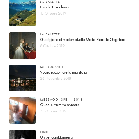
LA SALETTE
La Salette – il luogo
13 Ottobre 2019
LA SALETTE
Guarigione di mademoiselle Marie-Pierrette Gagniard
8 Ottobre 2019
MEDJUGORJE
Voglio raccontare la mia storia
26 Novembre 2018
MESSAGGI SPEI – 2018
Quae sursum volo videre
31 Ottobre 2018
LIBRI
Un bel cambiamento