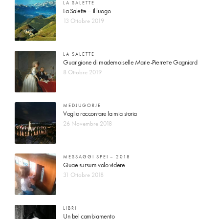
LA SALETTE
La Salette – il luogo
13 Ottobre 2019
LA SALETTE
Guarigione di mademoiselle Marie-Pierrette Gagniard
8 Ottobre 2019
MEDJUGORJE
Voglio raccontare la mia storia
26 Novembre 2018
MESSAGGI SPEI – 2018
Quae sursum volo videre
31 Ottobre 2018
LIBRI
Un bel cambiamento