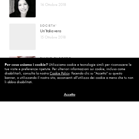
16 Ottobre 2018
SOCIETA'
Un’Italia vera
15 Ottobre 2018
DIARIO DI BORDO
La vita vince sempre
Per cosa usiamo i cookie?
Utilizziamo cookie e tecnologie simili per riconoscere le
tue visite e preferenze ripetute. Per ulteriori informazioni sui cookie, incluso come
8 Ottobre 2018
disabilitarli, consulta la nostra
Cookie Policy
. Facendo clic su "Accetto" su questo
banner, o utilizzando il nostro sito, acconsenti all'utilizzo dei cookie a meno che tu non
li abbia disabilitati.
MISSION
Accetto
Per cambiare ci vuole coraggio
8 Ottobre 2018