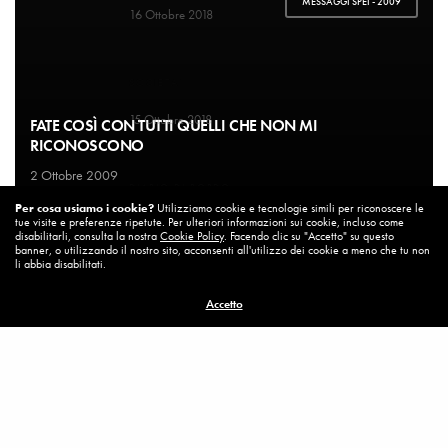
MESSAGGI SPEI - 2009
16 Ottobre 2018
SOCIETA'
Un’Italia vera
15 Ottobre 2018
FATE COSÌ CON TUTTI QUELLI CHE NON MI
RICONOSCONO
2 Ottobre 2009
DIARIO DI BORDO
La vita vince sempre
Per cosa usiamo i cookie?
Utilizziamo cookie e tecnologie simili per riconoscere le
tue visite e preferenze ripetute. Per ulteriori informazioni sui cookie, incluso come
8 Ottobre 2018
disabilitarli, consulta la nostra
Cookie Policy
. Facendo clic su "Accetto" su questo
banner, o utilizzando il nostro sito, acconsenti all'utilizzo dei cookie a meno che tu non
li abbia disabilitati.
MISSION
Accetto
Per cambiare ci vuole coraggio
8 Ottobre 2018