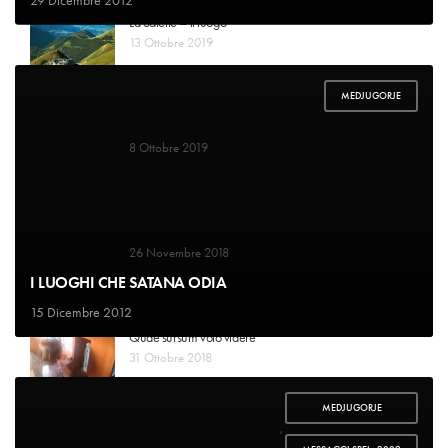
LA SALETTE
La Salette – il luogo
13 Ottobre 2019
MEDJUGORJE
LA SALETTE
Guarigione di mademoiselle Marie-Pierrette Gagniard
8 Ottobre 2019
MEDJUGORJE
Voglio raccontare la mia storia
26 Novembre 2018
I LUOGHI CHE SATANA ODIA
15 Dicembre 2012
MESSAGGI SPEI – 2018
Quae sursum volo videre
31 Ottobre 2018
MEDJUGORJE
LIBRI
,
Un bel cambiamento