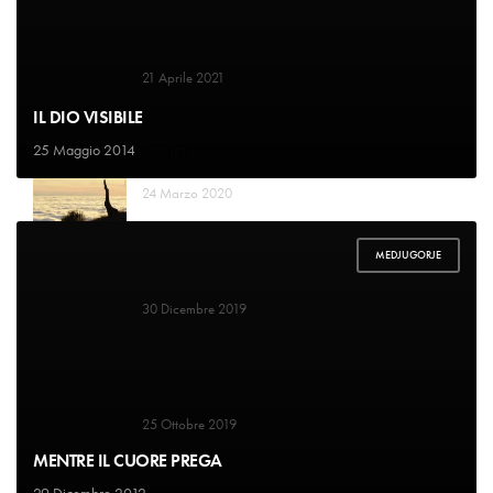
MESSAGGI SPEI
Il Signore conta i miei passi
21 Aprile 2021
IL DIO VISIBILE
25 Maggio 2014
SOCIETA'
Vuole dividerci dal nostro creatore
24 Marzo 2020
MEDJUGORJE
MESSAGGI SPEI
La mangiatoia
30 Dicembre 2019
MISSION
Paradiso indifeso
25 Ottobre 2019
MENTRE IL CUORE PREGA
29 Dicembre 2012