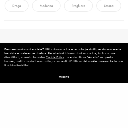
Droga
Madonna
Preghiera
Satana
Per cosa usiamo i cookie?
Utilizziamo cookie e tecnologie simili per riconoscere le
tue visite e preferenze ripetute. Per ulteriori informazioni sui cookie, incluso come
disabilitarli, consulta la nostra
Cookie Policy
. Facendo clic su "Accetto" su questo
banner, o utilizzando il nostro sito, acconsenti all'utilizzo dei cookie a meno che tu non
li abbia disabilitati.
Accetto
Related News
Una speranza
MESSAGGI SPEI – 2018
,
VOLONTARIATO