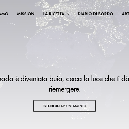
IAMO
MISSION
LA RICETTA
DIARIO DI BORDO
ART
trada è diventata buia, cerca la luce che ti dà
riemergere.
PRENDI UN APPUNTAMENTO