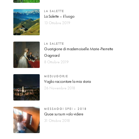
LA SALETTE
La Salette – il luogo
13 Ottobre 2019
LA SALETTE
Guarigione di mademoiselle Marie-Pierrette
Gagniard
8 Ottobre 2019
MEDJUGORJE
Voglio raccontare la mia storia
26 Novembre 2018
MESSAGGI SPEI – 2018
Quae sursum volo videre
31 Ottobre 2018