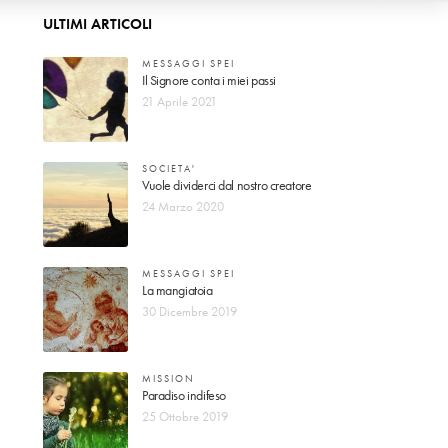
ULTIMI ARTICOLI
MESSAGGI SPEI
Il Signore conta i miei passi
21 Aprile 2021
SOCIETA'
Vuole dividerci dal nostro creatore
24 Marzo 2020
MESSAGGI SPEI
La mangiatoia
30 Dicembre 2019
MISSION
Paradiso indifeso
25 Ottobre 2019