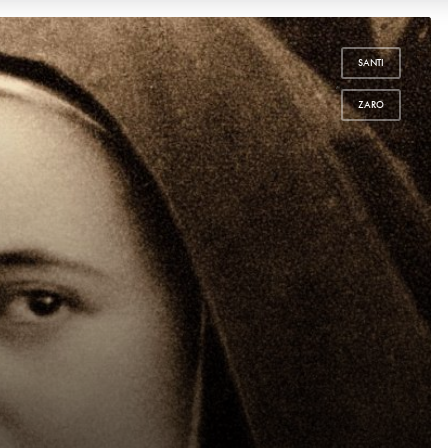
SANTI
,
ZARO