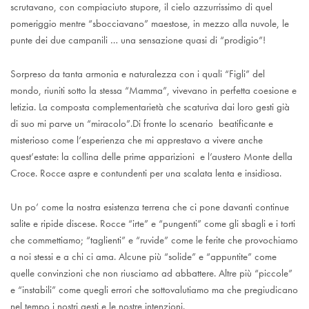
scrutavano, con compiaciuto stupore, il cielo azzurrissimo di quel
pomeriggio mentre “sbocciavano” maestose, in mezzo alla nuvole, le
punte dei due campanili … una sensazione quasi di “prodigio”!
Sorpreso da tanta armonia e naturalezza con i quali “Figli” del
mondo, riuniti sotto la stessa “Mamma”, vivevano in perfetta coesione e
letizia. La composta complementarietà che scaturiva dai loro gesti già
di suo mi parve un “miracolo”.Di fronte lo scenario beatificante e
misterioso come l’esperienza che mi apprestavo a vivere anche
quest’estate: la collina delle prime apparizioni e l’austero Monte della
Croce. Rocce aspre e contundenti per una scalata lenta e insidiosa.
Un po’ come la nostra esistenza terrena che ci pone davanti continue
salite e ripide discese. Rocce “irte” e “pungenti” come gli sbagli e i torti
che commettiamo; “taglienti” e “ruvide” come le ferite che provochiamo
a noi stessi e a chi ci ama. Alcune più “solide” e “appuntite” come
quelle convinzioni che non riusciamo ad abbattere. Altre più “piccole”
e “instabili” come quegli errori che sottovalutiamo ma che pregiudicano
nel tempo i nostri gesti e le nostre intenzioni.