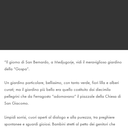
“Il giorno di San Bernardo, a Medjugorje, vidi il meraviglioso giardino
della “Gospa”.
Un giardino particolare, bellissimo, con tanto verde, fiori lilla e alberi
curati; ma il giardino più bello era quello costituito dai diecimila
pellegrini che da Ferragosto “adornavano” il piazzale della Chiesa di
San Giacomo.
Limpidi sorrisi, cuori aperti al dialogo e alla purezza, tra preghiere
spontanee e sguardi gioiosi. Bambini stretti al petto dei genitori che