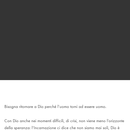
Bisogna ritornare a Dio perché l’uomo torni ad essere uomo.
Con Dio anche nei momenti difficili, di crisi, non viene meno l’orizzonte
della speranza: l’Incarnazione ci dice che non siamo mai soli, Dio è