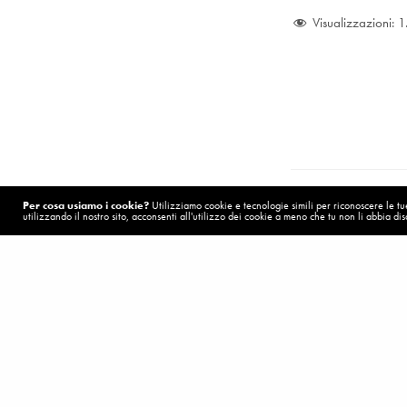
Visualizzazioni:
1
Per cosa usiamo i cookie?
Utilizziamo cookie e tecnologie simili per riconoscere le tue 
utilizzando il nostro sito, acconsenti all'utilizzo dei cookie a meno che tu non li abbia disa
POST PRECEDENTE (P)
Niente può sostituire la famiglia