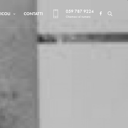
059 787 9224
ICOLI
CONTATTI
Chiamaci al numero