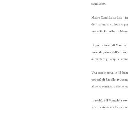
soggiorno.
Madre Candida ha dato istru
dell’Istituto si collocano 
molto il cibo offerto. Mamm
Dopo il ritorno di Mamma Ni
normali, prima dell’arrivo 
aumentare gli acquisti come 
Una cosa è certa, le 45 bam
podestà di Pavullo avvocato
almeno constatare che le l
In realtà, è il Vangelo a so
vostro celeste sa che ne ave