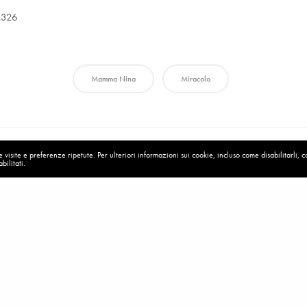
.326
Mamma Nina
Miracolo
visite e preferenze ripetute. Per ulteriori informazioni sui cookie, incluso come disabilitarli, 
bilitati.