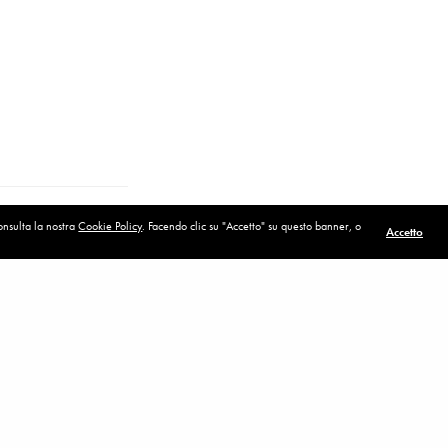
consulta la nostra
Cookie Policy
. Facendo clic su "Accetto" su questo banner, o
Accetto
POST SUCCESSIVO (P)
Se stai male dentro