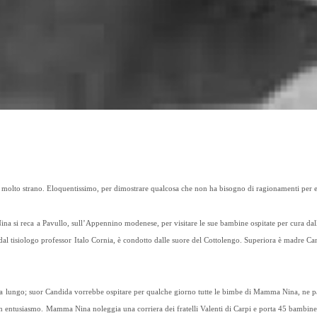
io molto strano. Eloquentissimo, per dimostrare qualcosa che non ha bisogno di ragionamenti per 
a si reca a Pavullo, sull’Appennino modenese, per visitare le sue bambine ospitate per cura dall
to dal tisiologo professor Italo Cornia, è condotto dalle suore del Cottolengo. Superiora è madre C
a lungo; suor Candida vorrebbe ospitare per qualche giorno tutte le bimbe di Mamma Nina, ne pa
n entusiasmo. Mamma Nina noleggia una corriera dei fratelli Valenti di Carpi e porta 45 bambine