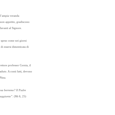
ll’ampia veranda
buon appetito, gradiscono
davanti al Signore.
è speso come nei giorni
di essersi dimenticata di
ttore professor Cornia, il
aduto. A conti fatti, devono
Nina.
sa berremo? Il Padre
n aggiunta”.
(Mt 6, 25)