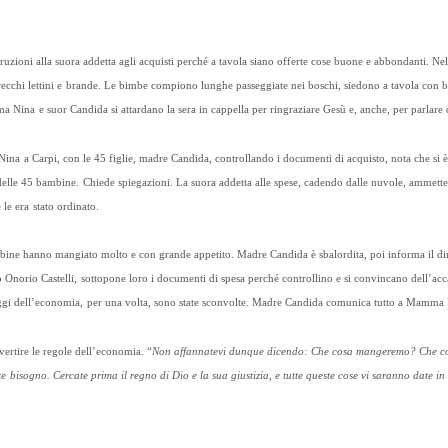
zioni alla suora addetta agli acquisti perché a tavola siano offerte cose buone e abbondanti. Ne
parecchi lettini e brande. Le bimbe compiono lunghe passeggiate nei boschi, siedono a tavola con 
a Nina e suor Candida si attardano la sera in cappella per ringraziare Gesù e, anche, per parlare 
na a Carpi, con le 45 figlie, madre Candida, controllando i documenti di acquisto, nota che si 
delle 45 bambine. Chiede spiegazioni. La suora addetta alle spese, cadendo dalle nuvole, ammette 
le era stato ordinato.
bine hanno mangiato molto e con grande appetito. Madre Candida è sbalordita, poi informa il dire
 Onorio Castelli, sottopone loro i documenti di spesa perché controllino e si convincano dell’acc
eggi dell’economia, per una volta, sono state sconvolte. Madre Candida comunica tutto a Mamma 
vvertire le regole dell’economia. “
Non affannatevi dunque dicendo: Che cosa mangeremo? Che co
te bisogno. Cercate prima il regno di Dio e la sua giustizia, e tutte queste cose vi saranno date i