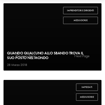
IMPRENDITORI E DIRIGENTI
,
MEDJUGORJE
QUANDO QUALCUNO ALLO SBANDO TROVA IL
Previous Page
1
2
3
…
87
Next Page
SUO POSTO NEL MONDO
28 Marzo 2018
IMPIEGATI
,
MEDJUGORJE