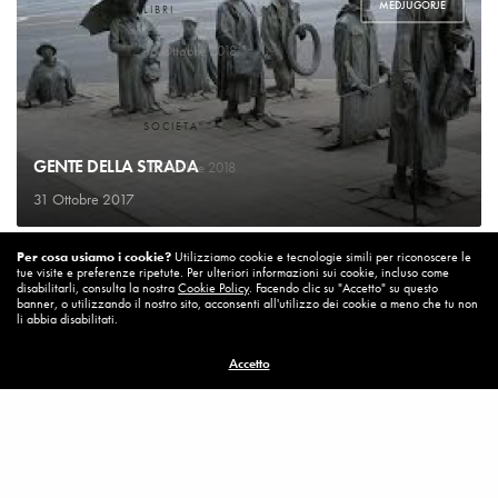
MEDJUGORJE
LIBRI
Un bel cambiamento
16 Ottobre 2018
SOCIETA'
Un’Italia vera
GENTE DELLA STRADA
15 Ottobre 2018
31 Ottobre 2017
DIARIO DI BORDO
Per cosa usiamo i cookie?
Utilizziamo cookie e tecnologie simili per riconoscere le
La vita vince sempre
tue visite e preferenze ripetute. Per ulteriori informazioni sui cookie, incluso come
8 Ottobre 2018
disabilitarli, consulta la nostra
Cookie Policy
. Facendo clic su "Accetto" su questo
banner, o utilizzando il nostro sito, acconsenti all'utilizzo dei cookie a meno che tu non
li abbia disabilitati.
MISSION
Accetto
Per cambiare ci vuole coraggio
8 Ottobre 2018