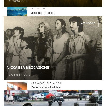
16 Marzo 2018
LA SALETTE
La Salette – il luogo
13 Ottobre 2019
MEDJUGORJE
LA SALETTE
Guarigione di mademoiselle Marie-Pierrette Gagniard
8 Ottobre 2019
MEDJUGORJE
Voglio raccontare la mia storia
VICKA E LA BILOCAZIONE
26 Novembre 2018
13 Gennaio 2018
MESSAGGI SPEI – 2018
Quae sursum volo videre
31 Ottobre 2018
LIBRI
,