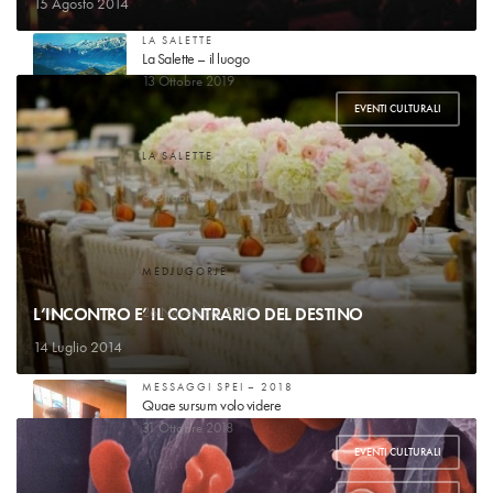
15 Agosto 2014
LA SALETTE
La Salette – il luogo
13 Ottobre 2019
EVENTI CULTURALI
LA SALETTE
Guarigione di mademoiselle Marie-Pierrette Gagniard
8 Ottobre 2019
MEDJUGORJE
Voglio raccontare la mia storia
L’INCONTRO E’ IL CONTRARIO DEL DESTINO
26 Novembre 2018
14 Luglio 2014
MESSAGGI SPEI – 2018
Quae sursum volo videre
31 Ottobre 2018
EVENTI CULTURALI
,