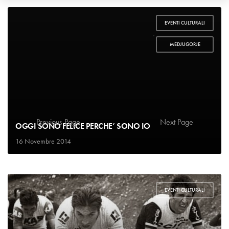
EVENTI CULTURALI
,
MEDJUGORJE
Previous Page
1
2
3
…
8
Next Page
OGGI SONO FELICE PERCHE’ SONO IO
16 Novembre 2014
EVENTI CULTURALI