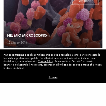
MEDJUGORJE
LIBRI
Un bel cambiamento
16 Ottobre 2018
SOCIETA'
Un’Italia vera
NEL MIO MICROSCOPIO
15 Ottobre 2018
12 Marzo 2014
DIARIO DI BORDO
Per cosa usiamo i cookie?
Utilizziamo cookie e tecnologie simili per riconoscere le
La vita vince sempre
tue visite e preferenze ripetute. Per ulteriori informazioni sui cookie, incluso come
8 Ottobre 2018
disabilitarli, consulta la nostra
Cookie Policy
. Facendo clic su "Accetto" su questo
banner, o utilizzando il nostro sito, acconsenti all'utilizzo dei cookie a meno che tu non
li abbia disabilitati.
MISSION
Accetto
Per cambiare ci vuole coraggio
8 Ottobre 2018