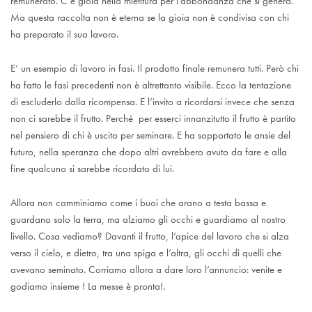
remunerato. C’è gioia nella mietitura per l’abbondanza che si genera.
Ma questa raccolta non è eterna se la gioia non è condivisa con chi
ha preparato il suo lavoro.
E’ un esempio di lavoro in fasi. Il prodotto finale remunera tutti. Però chi
ha fatto le fasi precedenti non è altrettanto visibile. Ecco la tentazione
di escluderlo dalla ricompensa. E l’invito a ricordarsi invece che senza
non ci sarebbe il frutto. Perché per esserci innanzitutto il frutto è partito
nel pensiero di chi è uscito per seminare. E ha sopportato le ansie del
futuro, nella speranza che dopo altri avrebbero avuto da fare e alla
fine qualcuno si sarebbe ricordato di lui.
Allora non camminiamo come i buoi che arano a testa bassa e
guardano solo la terra, ma alziamo gli occhi e guardiamo al nostro
livello. Cosa vediamo? Davanti il frutto, l’apice del lavoro che si alza
verso il cielo, e dietro, tra una spiga e l’altra, gli occhi di quelli che
avevano seminato. Corriamo allora a dare loro l’annuncio: venite e
godiamo insieme ! La messe è pronta!.