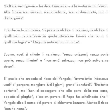
“Soltanto nel Signore – ha detto Francesco – è la nostra sicura fiducia.
Altre fiducie non servono, non ci salvano, non ci danno vita, non ci
danno gioia”.
E anche se lo sappiamo, “ci piace confidare in noi stessi, confidare in
quell’amico o confidare in quella situazione buona che ho o in
quell’ideologia” e “il Signore resta un po’ da parte”.
L’uomo, così, si chiude in se stesso, “senza orizzonti, senza porte
aperte, senza finestre” e “non avrà salvezza, non può salvare se
stesso”.
E’ quello che succede al ricco del Vangelo, “aveva tutto: indossava
vestiti di porpora, mangiava tutti i giorni, grandi banchetti”. “Era tanto
contento”, ma “non si accorgeva che alla porta della sua casa,
coperto di piaghe”, c’era un povero. Il Papa ha sottolineato che il
Vangelo dice il nome del povero: si chiamava Lazzaro. Mentre il ricco
“non ha nome”.