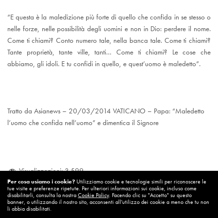
“E questa è la maledizione più forte di quello che confida in se stesso o
nelle forze, nelle possibilità degli uomini e non in Dio: perdere il nome.
Come ti chiami? Conto numero tale, nella banca tale. Come ti chiami?
Tante proprietà, tante ville, tanti… Come ti chiami? Le cose che
abbiamo, gli idoli. E tu confidi in quello, e quest’uomo è maledetto”.
Tratto da Asianews – 20/03/2014 VATICANO – Papa: “Maledetto
l’uomo che confida nell’uomo” e dimentica il Signore
Visualizzazioni:
3.599
Per cosa usiamo i cookie?
Utilizziamo cookie e tecnologie simili per riconoscere le
tue visite e preferenze ripetute. Per ulteriori informazioni sui cookie, incluso come
disabilitarli, consulta la nostra
Cookie Policy
. Facendo clic su "Accetto" su questo
banner, o utilizzando il nostro sito, acconsenti all'utilizzo dei cookie a meno che tu non
Papa Francesco
Salvezza
Vangelo
li abbia disabilitati.