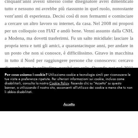
cinquant’anni avessi smesso come disegnatore avrei dimenticato
tutto e nessuno mi avrebbe più riassunto in quel ruolo, nonostante
vent’anni di esperienza. Decisi così di non fermarmi e cominciare
a cercare un altro lavoro su internet, da casa. Nel 2008 mi proposi
per un colloquio con FIAT e andò bene. Venni assunto dalla CNH,
a Modena, ma dovetti trasferirmi. Fu un salto micidiale: lasciare la
propria terra e tutti gli amici, a quarantacinque anni, per andare in
un posto che non si conosce, è difficilissimo. Giravo in macchina
in tutto il Nord per raggiungere persone che conoscevo: cercavo
di combattere la solitudine, perché ero solo. Quando poi nel 2011
Per cosa usiamo i cookie?
Utilizziamo cookie e tecnologie simili per riconoscere le
ho comprato casa a Modena, ho cominciato a sentire di aver
tue visite e preferenze ripetute. Per ulteriori informazioni sui cookie, incluso come
rimesso le radici.
disabilitarli, consulta la nostra
Cookie Policy
. Facendo clic su "Accetto" su questo
banner, o utilizzando il nostro sito, acconsenti all'utilizzo dei cookie a meno che tu non
li abbia disabilitati.
E così hai trovato la Spei sul tuo cammino, proprio all’inizio
Accetto
della tua nuova vita. Hai parlato di Aziz: ti sei mai chiesto come
potesse lavorare alla CNH?
Non me lo sono mai chiesto. So che era una persona in difficoltà
economica, me lo diceva Francesco. Comunque, tanto di cappello