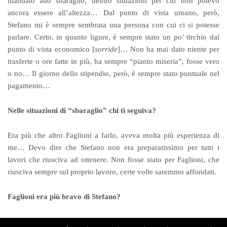
mandato allo sbaraglio, dentro situazioni per cui non potevo
ancora essere all’altezza… Dal punto di vista umano, però,
Stefano mi è sempre sembrata una persona con cui ci si potesse
parlare. Certo, in quanto ligure, è sempre stato un po’ tirchio dal
punto di vista economico [
sorride
]… Non ha mai dato niente per
trasferte o ore fatte in più, ha sempre “pianto miseria”, fosse vero
o no… Il giorno dello stipendio, però, è sempre stato puntuale nel
pagamento…
Nelle situazioni di “sbaraglio” chi ti seguiva?
Era più che altro Faglioni a farlo, aveva molta più esperienza di
me… Devo dire che Stefano non era preparatissimo per tutti i
lavori che riusciva ad ottenere. Non fosse stato per Faglioni, che
riusciva sempre sul proprio lavoro, certe volte saremmo affondati.
Faglioni era più bravo di Stefano?
A fare il disegno meccanico sì.