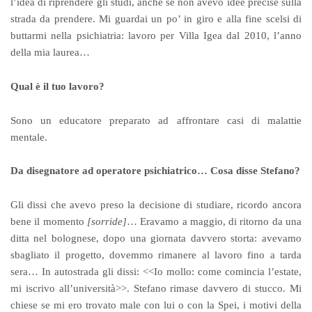
l’idea di riprendere gli studi, anche se non avevo idee precise sulla
strada da prendere. Mi guardai un po’ in giro e alla fine scelsi di
buttarmi nella psichiatria: lavoro per Villa Igea dal 2010, l’anno
della mia laurea…
Qual è il tuo lavoro?
Sono un educatore preparato ad affrontare casi di malattie
mentale.
Da disegnatore ad operatore psichiatrico… Cosa disse Stefano?
Gli dissi che avevo preso la decisione di studiare, ricordo ancora
bene il momento
[sorride]
… Eravamo a maggio, di ritorno da una
ditta nel bolognese, dopo una giornata davvero storta: avevamo
sbagliato il progetto, dovemmo rimanere al lavoro fino a tarda
sera… In autostrada gli dissi: <<Io mollo: come comincia l’estate,
mi iscrivo all’università>>. Stefano rimase davvero di stucco. Mi
chiese se mi ero trovato male con lui o con la Spei, i motivi della